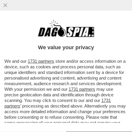
We value your privacy
We and our
1731 partners
store and/or access information on a
device, such as cookies and process personal data, such as
unique identifiers and standard information sent by a device for
personalised advertising and content, advertising and content
measurement, audience research and services development.
With your permission we and our
1731 partners
may use
precise geolocation data and identification through device
scanning. You may click to consent to our and our
1731
partners
’ processing as described above. Alternatively you may
access more detailed information and change your preferences
before consenting or to refuse consenting. Please note that
some processing of your personal data may not require your
consent, but you have a right to object to such processing. Your
TWEET-FLASH! -
DRAGHI È STATO BECCATO A