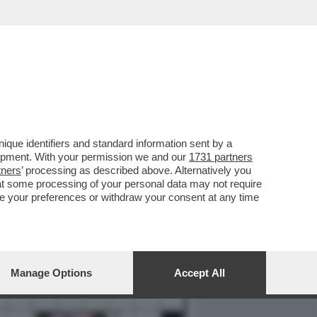
REPORT
DAGOARCHIVIO
que identifiers and standard information sent by a
lopment. With your permission we and our
1731 partners
tners
’ processing as described above. Alternatively you
at some processing of your personal data may not require
nge your preferences or withdraw your consent at any time
Manage Options
Accept All