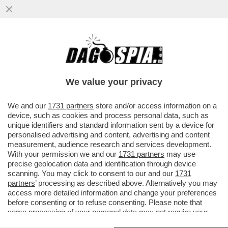
We value your privacy
We and our
1731 partners
store and/or access information on a
device, such as cookies and process personal data, such as
unique identifiers and standard information sent by a device for
personalised advertising and content, advertising and content
measurement, audience research and services development.
With your permission we and our
1731 partners
may use
precise geolocation data and identification through device
scanning. You may click to consent to our and our
1731
partners
’ processing as described above. Alternatively you may
access more detailed information and change your preferences
COLPO DI GENE! -
UN TEAM DI RICERCATORI HA
before consenting or to refuse consenting. Please note that
SCOPERTO CHE DIETRO ALL'EVOLUZIONE DEGLI
some processing of your personal data may not require your
ESSERI UMANI E DI ALCUNE SPECIE DI ANIMALI CI
consent, but you have a right to object to such processing. Your