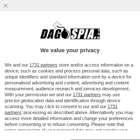
We value your privacy
We and our
1731 partners
store and/or access information on a
device, such as cookies and process personal data, such as
unique identifiers and standard information sent by a device for
personalised advertising and content, advertising and content
measurement, audience research and services development.
With your permission we and our
1731 partners
may use
precise geolocation data and identification through device
scanning. You may click to consent to our and our
1731
partners
’ processing as described above. Alternatively you may
access more detailed information and change your preferences
before consenting or to refuse consenting. Please note that
some processing of your personal data may not require your
COLPO DI SCENA NEL CASO ARBITROPOLI
: LE
consent, but you have a right to object to such processing. Your
PARTITE NEL MIRINO ORA COMPRENDONO UNA