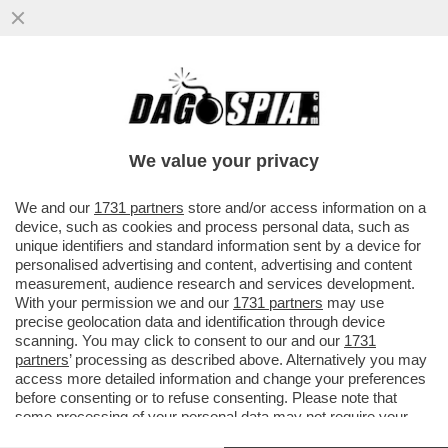
We value your privacy
We and our
1731 partners
store and/or access information on a
device, such as cookies and process personal data, such as
unique identifiers and standard information sent by a device for
personalised advertising and content, advertising and content
measurement, audience research and services development.
With your permission we and our
1731 partners
may use
precise geolocation data and identification through device
scanning. You may click to consent to our and our
1731
partners
’ processing as described above. Alternatively you may
ARCHEO-VIDEO-FLASH!
FESTEGGIAMO L’INIZIO DEL
access more detailed information and change your preferences
before consenting or to refuse consenting. Please note that
MONDIALE ALL’AZTECA DI CITTA’ DEL MESSICO, CON
some processing of your personal data may not require your
LA STREPITOSA BATTUTA DI FRANCESCO TOTTI
consent, but you have a right to object to such processing. Your
DURANTE IL MONDIALE DEL 2006.
UNA GIORNALISTA