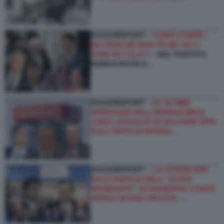
DAGOREPORT –
CARO CONTE...
MA PERCHÉ NON TE NE VAI A
FARE IN CULO?!
- NEL PARTITO
DEMOCRATICO…
DAGOREPORT -
LE ULTIME
SPERANZE DELL’IRRIDUCIBILE
LUIGI LOVAGLIO DI SALVARE MPS
DALL’OPAS DI INTESA…
DAGOREPORT –
LA STORIA MAI
RACCONTATA DELL'''ASTIO
SPUMANTE'' DI GIUSEPPE CONTE
VERSO MARIO DRAGHI
-…