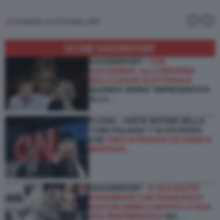
GUARDA LA FOTOGALLERY
ULTIMI DAGOREPORT
DAGOREPORT –
CHE
SUCCEDERA' ALLA RIFORMA
DELLA LEGGE ELETTORALE
QUANDO VERRA' RIPRESENTATA
ALLA…
FLASH! – AVETE NOTIZIE DELLA
“CNN ITALIANA”? SI VOCIFERA
CHE
THEO KYRIAKOU ED ENRICO
MENTANA…
DAGOREPORT -
E’ ACCADUTO
RARAMENTE CHE FRANCESCO
GUCCINI ABBIA CANTATO LA SUA
VITA SENTIMENTALE
MA…