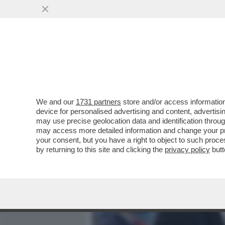
MEDIA E TV
POLITICA
We and our
1731 partners
store and/or access information
device for personalised advertising and content, advert
may use precise geolocation data and identification throu
may access more detailed information and change your pre
your consent, but you have a right to object to such proc
by returning to this site and clicking the
privacy policy
butt