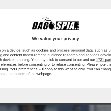
BUSINESS
CAFONAL
CRONACHE
SPORT
DAGO
We value your privacy
 on a device, such as cookies and process personal data, such as uni
ising and content measurement, audience research and services deve
gh device scanning. You may click to consent to our and our
1731 par
ferences before consenting or to refuse consenting. Please note th
essing. Your preferences will apply to this website only. You can cha
on at the bottom of the webpage.