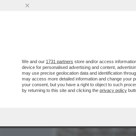
MEDIA E TV
POLITICA
We and our
1731 partners
store and/or access information
device for personalised advertising and content, advert
may use precise geolocation data and identification throu
may access more detailed information and change your pre
your consent, but you have a right to object to such proc
by returning to this site and clicking the
privacy policy
butt