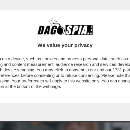
BUSINESS
CAFONAL
CRONACHE
SPORT
DAGO
We value your privacy
 on a device, such as cookies and process personal data, such as uni
ising and content measurement, audience research and services deve
gh device scanning. You may click to consent to our and our
1731 par
ferences before consenting or to refuse consenting. Please note th
essing. Your preferences will apply to this website only. You can cha
on at the bottom of the webpage.