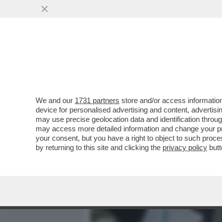
MEDIA E TV
POLITICA
We and our
1731 partners
store and/or access information
device for personalised advertising and content, advert
may use precise geolocation data and identification throu
may access more detailed information and change your pre
your consent, but you have a right to object to such proc
by returning to this site and clicking the
privacy policy
butt