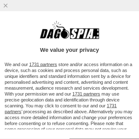
We value your privacy
We and our
1731 partners
store and/or access information on a
device, such as cookies and process personal data, such as
unique identifiers and standard information sent by a device for
personalised advertising and content, advertising and content
measurement, audience research and services development.
With your permission we and our
1731 partners
may use
precise geolocation data and identification through device
scanning. You may click to consent to our and our
1731
partners
’ processing as described above. Alternatively you may
access more detailed information and change your preferences
SANTA BANKITALIA - LA RIVALUTAZIONE DEL
before consenting or to refuse consenting. Please note that
CAPITALE DI VIA NAZIONALE FA BENE PER 48 MILIONI
some processing of your personal data may not require your
AL RISULTATO NETTO DEL 2013 DEL BANCO
consent, but you have a right to object to such processing. Your