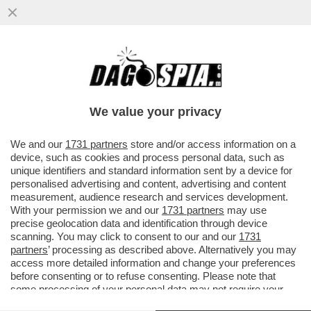
We value your privacy
We and our
1731 partners
store and/or access information on a
device, such as cookies and process personal data, such as
unique identifiers and standard information sent by a device for
personalised advertising and content, advertising and content
measurement, audience research and services development.
With your permission we and our
1731 partners
may use
precise geolocation data and identification through device
scanning. You may click to consent to our and our
1731
partners
’ processing as described above. Alternatively you may
access more detailed information and change your preferences
LA SGOMMATA DEL GOVERNO –
IL CONSIGLIO DEI
before consenting or to refuse consenting. Please note that
MINISTRI HA EMANATO UN NUOVO DECRETO
some processing of your personal data may not require your
GOLDEN POWER SU PIRELLI: IL SOCIO CINESE,
consent, but you have a right to object to such processing. Your