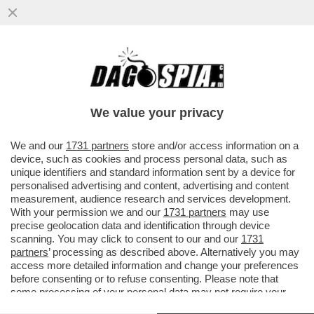
We value your privacy
We and our
1731 partners
store and/or access information on a
device, such as cookies and process personal data, such as
unique identifiers and standard information sent by a device for
personalised advertising and content, advertising and content
measurement, audience research and services development.
With your permission we and our
1731 partners
may use
precise geolocation data and identification through device
scanning. You may click to consent to our and our
1731
partners
’ processing as described above. Alternatively you may
access more detailed information and change your preferences
before consenting or to refuse consenting. Please note that
"AH QUINDI NON SUCCEDEVA SOLO IN
some processing of your personal data may not require your
GINTONERIA..." -
STEFANIA NOBILE, CHE INSIEME A
consent, but you have a right to object to such processing. Your
DAVIDE LACERENZA HA PATTEGGIATO UNA