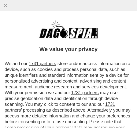
We value your privacy
We and our
1731 partners
store and/or access information on a
device, such as cookies and process personal data, such as
unique identifiers and standard information sent by a device for
personalised advertising and content, advertising and content
measurement, audience research and services development.
With your permission we and our
1731 partners
may use
precise geolocation data and identification through device
scanning. You may click to consent to our and our
1731
partners
’ processing as described above. Alternatively you may
access more detailed information and change your preferences
before consenting or to refuse consenting. Please note that
some processing of your personal data may not require your
consent, but you have a right to object to such processing. Your
ASCENDENTE BRANKO
– LE PREVISIONI 2023 DEL RE