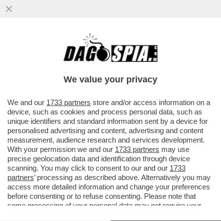
We value your privacy
We and our
1733 partners
store and/or access information on a
device, such as cookies and process personal data, such as
unique identifiers and standard information sent by a device for
personalised advertising and content, advertising and content
measurement, audience research and services development.
With your permission we and our
1733 partners
may use
precise geolocation data and identification through device
scanning. You may click to consent to our and our
1733
partners
’ processing as described above. Alternatively you may
access more detailed information and change your preferences
L'INTELLIGENZA ARTIFICIALE CONSUMA PARECCHIO
before consenting or to refuse consenting. Please note that
E CI RENDERA' ASSETATI –
ENTRO IL 2030 L’IA
some processing of your personal data may not require your
CONSUMERÀ LA STESSA QUANTITÀ D’ACQUA USATA
consent, but you have a right to object to such processing. Your