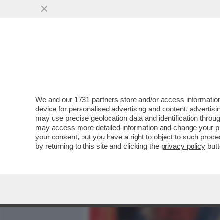
MEDIA E TV
POLITICA
We and our
1731 partners
store and/or access information
device for personalised advertising and content, advert
may use precise geolocation data and identification throu
may access more detailed information and change your pre
your consent, but you have a right to object to such proc
by returning to this site and clicking the
privacy policy
butt