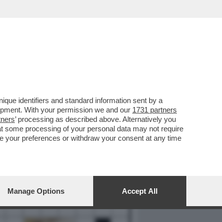
REPORT
DAGOARCHIVIO
que identifiers and standard information sent by a
lopment. With your permission we and our
1731 partners
tners
’ processing as described above. Alternatively you
at some processing of your personal data may not require
nge your preferences or withdraw your consent at any time
Manage Options
Accept All