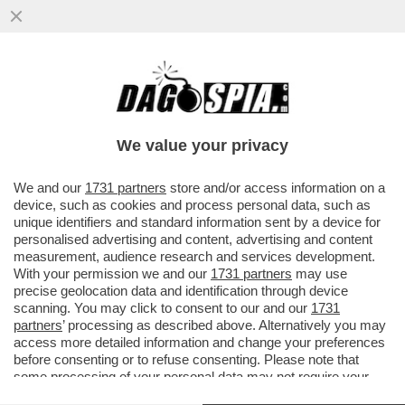
We value your privacy
We and our
1731 partners
store and/or access information on a
device, such as cookies and process personal data, such as
unique identifiers and standard information sent by a device for
personalised advertising and content, advertising and content
measurement, audience research and services development.
With your permission we and our
1731 partners
may use
precise geolocation data and identification through device
scanning. You may click to consent to our and our
1731
partners
’ processing as described above. Alternatively you may
access more detailed information and change your preferences
CATASTO NEFASTO! –
L’UE BACCHETTA DI NUOVO
before consenting or to refuse consenting. Please note that
L’ITALIA PER NON AVERE ANCORA AGGIORNATO I
some processing of your personal data may not require your
VALORI CATASTALI DEGLI IMMOBILI
AL MOMENTO
consent, but you have a right to object to such processing. Your
NON CENSITI O CHE SONO STATI RISTRUTTURATI