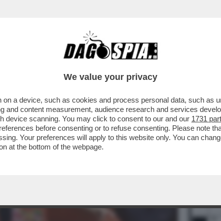
BUSINESS
CAFONAL
CRONACHE
SPORT
DAGO
We value your privacy
 on a device, such as cookies and process personal data, such as uni
ising and content measurement, audience research and services deve
gh device scanning. You may click to consent to our and our
1731 par
ferences before consenting or to refuse consenting. Please note th
essing. Your preferences will apply to this website only. You can cha
on at the bottom of the webpage.