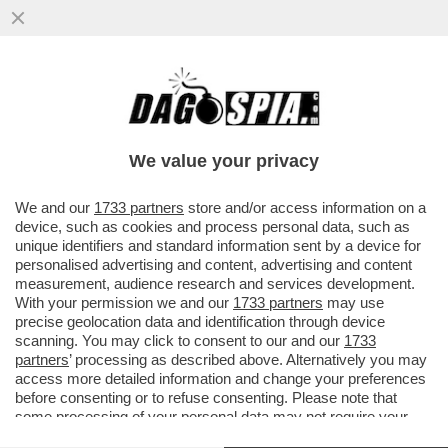
We value your privacy
We and our
1733 partners
store and/or access information on a
device, such as cookies and process personal data, such as
unique identifiers and standard information sent by a device for
personalised advertising and content, advertising and content
measurement, audience research and services development.
With your permission we and our
1733 partners
may use
precise geolocation data and identification through device
scanning. You may click to consent to our and our
1733
partners
’ processing as described above. Alternatively you may
access more detailed information and change your preferences
ANCHE QUEST’ESTATE, SE DOVETE VIAGGIARE IN
before consenting or to refuse consenting. Please note that
TRENO, ARMATEVI DI PAZIENZA. OPPURE PRENDETE
some processing of your personal data may not require your
LA MACCHINA
– L’INTERRUZIONE DELL’ALTA
consent, but you have a right to object to such processing. Your