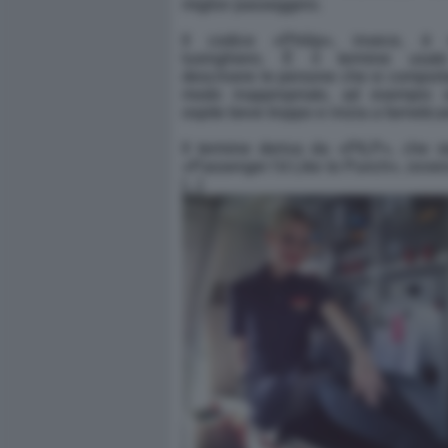
miglior passeggero.
Il codice «Philip», invece, è
lusinghiero. È il termine usat
descrivere le persone che si comport
modo inappropriato, ad esempio 
ospite beve troppo e inizia a farneticare
Il termine deriva da «PILP», che s
«Passenger I'd Like to Punch», ovver
[...]