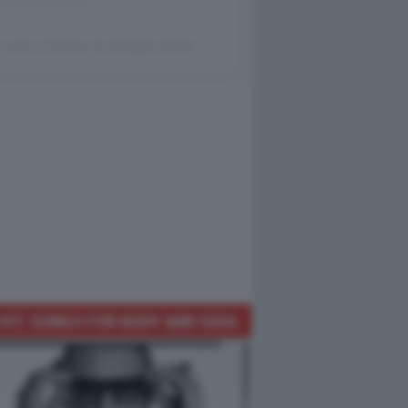
 post condiviso da @dagocafonal
IST: SONGS FOR BODY AND SOUL