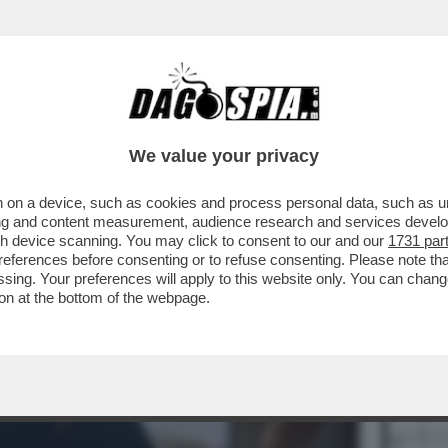
BUSINESS
CAFONAL
CRONACHE
SPORT
DAGO
We value your privacy
 on a device, such as cookies and process personal data, such as uni
ising and content measurement, audience research and services deve
gh device scanning. You may click to consent to our and our
1731 par
ferences before consenting or to refuse consenting. Please note th
essing. Your preferences will apply to this website only. You can cha
on at the bottom of the webpage.