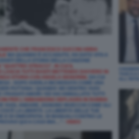
AMENTE CHE FRANCESCO GUCCINI ABBIA
ALE
MA QUANDO È ACCADUTO, HA DATO VITA A
AZIANTI DELLA STORIA DELLA CANZONE
 “QUATTRO STRACCI”, IN CUI IL
CHIABERG
O LASCIA TUTTI BASITI METTENDO DAVVERO IN
TASCA A
UNGA STORIA CON ANGELA SIGNORINI,
DA CUI
ALL‘INT
ERESA - DOPO AVERLA INCHIODATA COME UNA
SER PUTTANA / QUANDO SEI DENTRO VUOI
I PASSATI AMORI / ED HAI ANNULLATO TUTTI
CINI PER L'ABBANDONO DEFLAGRA IN RABBIA
E VUOL ANDARE, OGNUNO INVECCHI COME GLI
OS'È LA LIBERTÀ. LA LIBERTÀ DELLE TUE
CHE E DI OMEOPATIA; DI MANUALI CONTRO LE
PROVAVI QUI A CASA MIA…’’ -
VIDEO