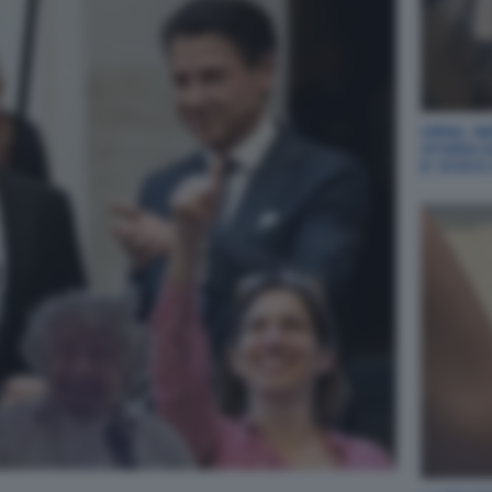
URNA, NE
STORIA 
E' STAT