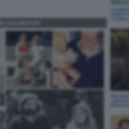
LA SIREN
GIORGIA
LITORAL
MI DAGOREPORT
SAN MARI
- MYRTA
MEDIASE