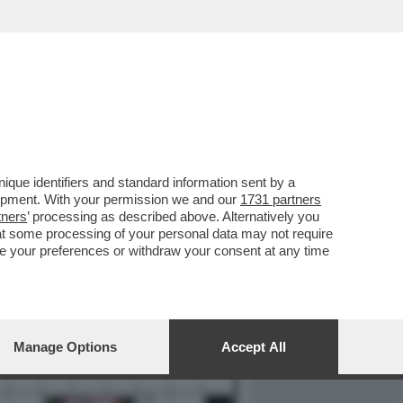
REPORT
DAGOARCHIVIO
que identifiers and standard information sent by a
lopment. With your permission we and our
1731 partners
tners
’ processing as described above. Alternatively you
at some processing of your personal data may not require
nge your preferences or withdraw your consent at any time
Manage Options
Accept All