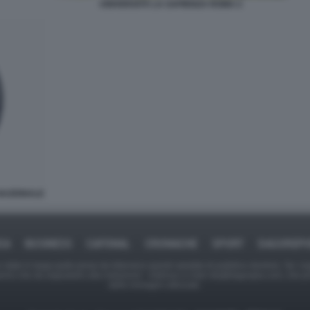
UNIVERSITÀ LA SAPIENZA ROMA 2
NAZIONALE
CA
BUSINESS
CAFONAL
CRONACHE
SPORT
DAGOREP
tate in larga parte prese da Internet,e quindi valutate di pubblico dominio. Se i so
ranno che da segnalarlo alla redazione - indirizzo e-mail rda@dagospia.com, che 
delle immagini utilizzate.