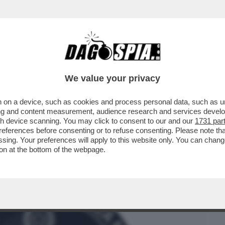
BUSINESS
CAFONAL
CRONACHE
SPORT
DAGO
We value your privacy
 on a device, such as cookies and process personal data, such as uni
 DA DOMANI LA SITUAZIONE
ising and content measurement, audience research and services deve
NDE D’EUROPA TORNA ALLA ...
gh device scanning. You may click to consent to our and our
1731 par
ferences before consenting or to refuse consenting. Please note th
essing. Your preferences will apply to this website only. You can cha
on at the bottom of the webpage.