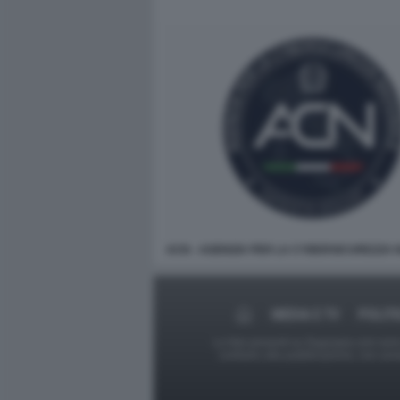
ACN - AGENZIA PER LA CYBERSICUREZZA 
MEDIA E TV
POLITI
Le foto presenti su Dagospia.com sono s
contrario alla pubblicazione, non av