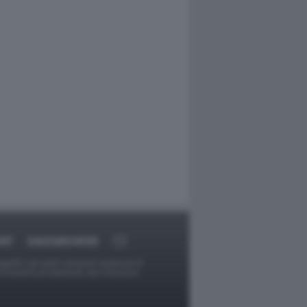
ORT
DAGOARCHIVIO
ggetti o gli autori avessero qualcosa in
provvederà prontamente alla rimozione