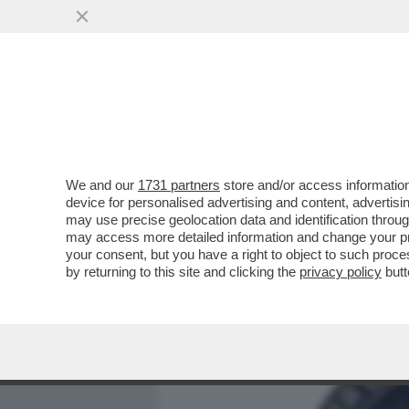
MEDIA E TV
POLITICA
We and our
1731 partners
store and/or access information
LA 'SAPIENZA' È SALVA! –
device for personalised advertising and content, advert
DELL’UNIVERSITÀ PIÙ GRA
may use precise geolocation data and identification throu
may access more detailed information and change your pre
VAI ALL'ARTICOLO
your consent, but you have a right to object to such proc
by returning to this site and clicking the
privacy policy
butt