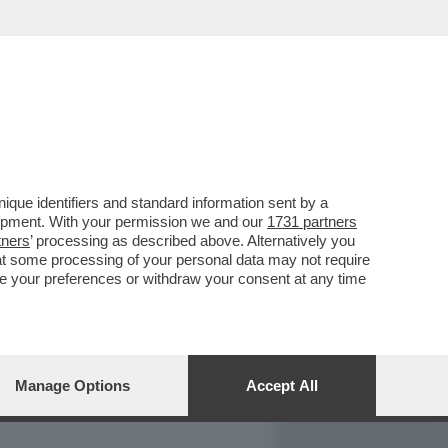
REPORT
DAGOARCHIVIO
que identifiers and standard information sent by a
lopment. With your permission we and our
1731 partners
tners
’ processing as described above. Alternatively you
at some processing of your personal data may not require
nge your preferences or withdraw your consent at any time
Manage Options
Accept All