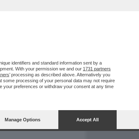
REPORT
DAGOARCHIVIO
que identifiers and standard information sent by a
lopment. With your permission we and our
1731 partners
tners
’ processing as described above. Alternatively you
at some processing of your personal data may not require
nge your preferences or withdraw your consent at any time
Manage Options
Accept All