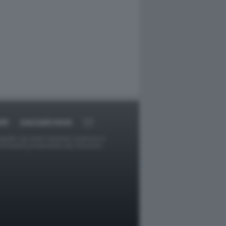
RT
DAGOARCHIVIO
ggetti o gli autori avessero qualcosa in
provvederà prontamente alla rimozione