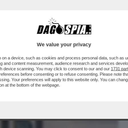
BUSINESS
CAFONAL
CRONACHE
SPORT
DAGO
We value your privacy
 on a device, such as cookies and process personal data, such as uni
 DA DOMANI LA SITUAZIONE
ising and content measurement, audience research and services deve
NDE D’EUROPA TORNA ALLA ...
gh device scanning. You may click to consent to our and our
1731 par
ferences before consenting or to refuse consenting. Please note th
essing. Your preferences will apply to this website only. You can cha
on at the bottom of the webpage.