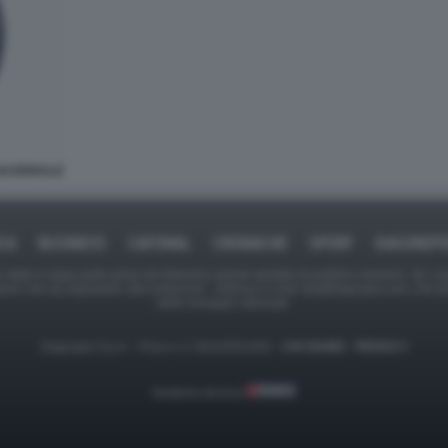
NAZIONALE
ICA
BUSINESS
CAFONAL
CRONACHE
SPORT
DAGOREPO
tate in larga parte prese da Internet,e quindi valutate di pubblico dominio. Se i so
ranno che da segnalarlo alla redazione - indirizzo e-mail rda@dagospia.com, che 
delle immagini utilizzate.
Dagospia S.p.A. - P.iva e c.f. 06163551002 -
CHI SIAMO
-
PRIVACY
Gestione tecnica