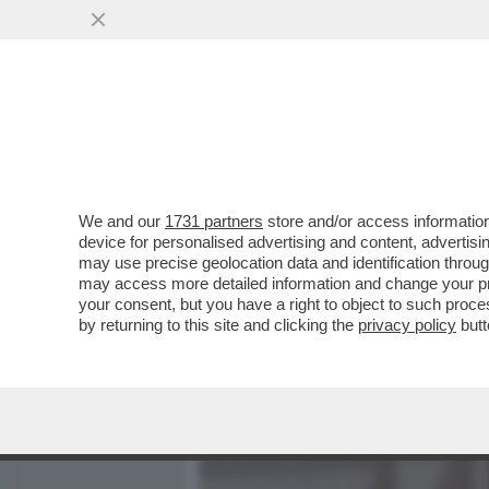
MEDIA E TV
POLITICA
We and our
1731 partners
store and/or access information
LA 'SAPIENZA' È SALVA! –
device for personalised advertising and content, advert
DELL’UNIVERSITÀ PIÙ GRA
may use precise geolocation data and identification throu
may access more detailed information and change your pre
VAI ALL'ARTICOLO
your consent, but you have a right to object to such proc
by returning to this site and clicking the
privacy policy
butt