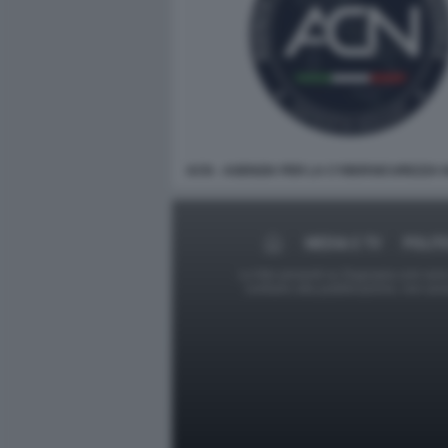
ACN - AGENZIA PER LA CYBERSICUREZZA 
MEDIA E TV
POLIT
Le foto presenti su Dagospia.com sono s
contrario alla pubblicazione, non av