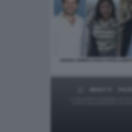
ANDREA SEMPIO CHIARA POGGI ALBERT
MEDIA E TV
POLITI
Le foto presenti su Dagospia.com sono s
contrario alla pubblicazione, non av