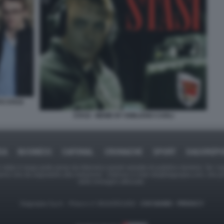
O STASI
STASI - MEME BY EMILIANO CARLI
CA
BUSINESS
CAFONAL
CRONACHE
SPORT
DAGOREP
tate in larga parte prese da Internet,e quindi valutate di pubblico dominio. Se i so
ranno che da segnalarlo alla redazione - indirizzo e-mail rda@dagospia.com, che 
delle immagini utilizzate.
Dagospia S.p.A. - P.iva e c.f. 06163551002 -
CHI SIAMO
-
PRIVACY