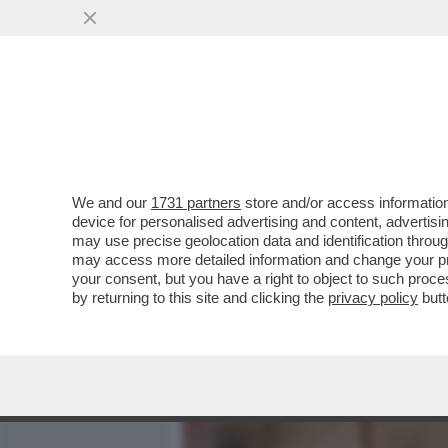
MEDIA E TV
POLITICA
We and our
1731 partners
store and/or access information
LA NUOVA VITA DI ALBERTO
device for personalised advertising and content, advert
GHIACCIO', CONDANNATO A 
may use precise geolocation data and identification throu
may access more detailed information and change your pre
VAI ALL'ARTICOLO
your consent, but you have a right to object to such proc
by returning to this site and clicking the
privacy policy
butt