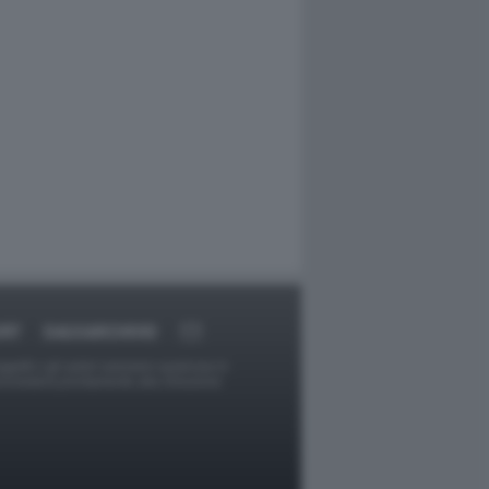
ORT
DAGOARCHIVIO
ggetti o gli autori avessero qualcosa in
provvederà prontamente alla rimozione