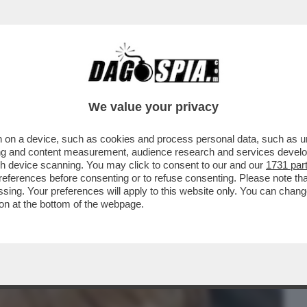
BUSINESS
CAFONAL
CRONACHE
SPORT
DAGO
We value your privacy
 on a device, such as cookies and process personal data, such as uni
 STASI, 'IL BIONDINO DAGLI OCCHI DI
ising and content measurement, audience research and services deve
16 ANNI DI...
gh device scanning. You may click to consent to our and our
1731 par
ferences before consenting or to refuse consenting. Please note th
essing. Your preferences will apply to this website only. You can cha
on at the bottom of the webpage.