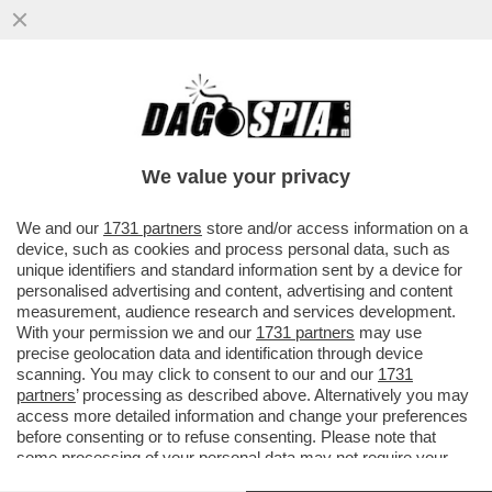
DAGOREPORT - LA STORIELLA DEL
'COMPLOTTO DEL COLLE CONTRO
GIORGIA MELONI' E' MOLTO PIU'
We value your privacy
SEMPLICE...
VAI ALL'ARTICOLO
We and our
1731 partners
store and/or access information on a
device, such as cookies and process personal data, such as
unique identifiers and standard information sent by a device for
personalised advertising and content, advertising and content
measurement, audience research and services development.
With your permission we and our
1731 partners
may use
precise geolocation data and identification through device
scanning. You may click to consent to our and our
1731
partners
’ processing as described above. Alternatively you may
access more detailed information and change your preferences
before consenting or to refuse consenting. Please note that
some processing of your personal data may not require your
consent, but you have a right to object to such processing. Your