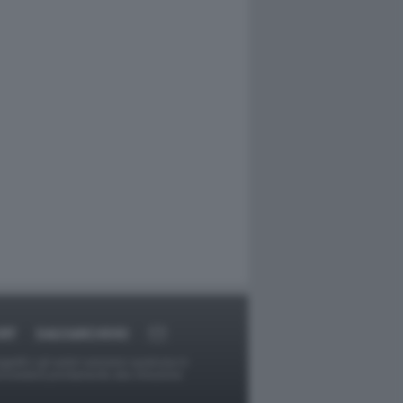
RT
DAGOARCHIVIO
ggetti o gli autori avessero qualcosa in
provvederà prontamente alla rimozione