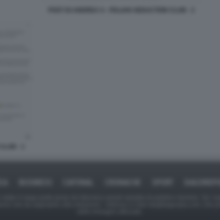
POST DI ANDREA S - ITALIAN SEDUCTION CLUB - 3
CLUB - 1
ICA
BUSINESS
CAFONAL
CRONACHE
SPORT
DAGOREPO
tate in larga parte prese da Internet,e quindi valutate di pubblico dominio. Se i so
ranno che da segnalarlo alla redazione - indirizzo e-mail rda@dagospia.com, che 
delle immagini utilizzate.