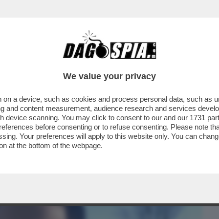
BUSINESS
CAFONAL
CRONACHE
SPORT
DAGO
We value your privacy
 on a device, such as cookies and process personal data, such as uni
NI' - LO SCRIVEVA NEL 2016 ANDREA
ising and content measurement, audience research and services deve
TORI ('ITALIAN...
gh device scanning. You may click to consent to our and our
1731 par
ferences before consenting or to refuse consenting. Please note th
essing. Your preferences will apply to this website only. You can cha
on at the bottom of the webpage.