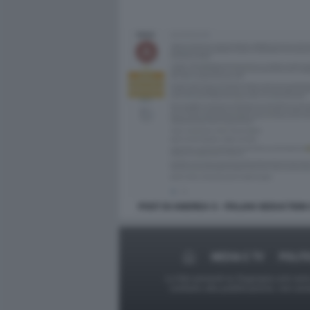
POST DI ANDREA S - ITALIAN SEDUCTION 
MEDIA E TV
POLIT
Le foto presenti su Dagospia.com sono s
contrario alla pubblicazione, non av