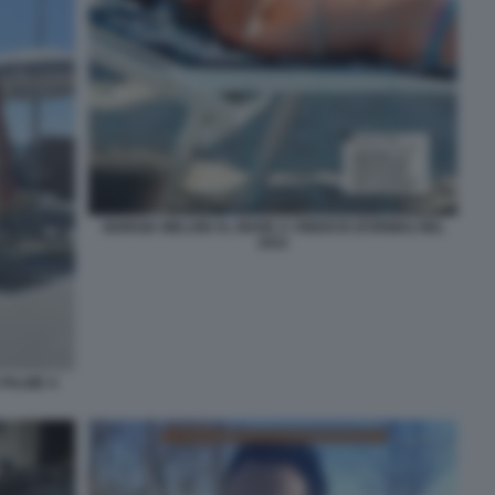
GIORGIA MELONI AL MARE A VINDICIO (FORMIA) NEL
2022
 PALME A