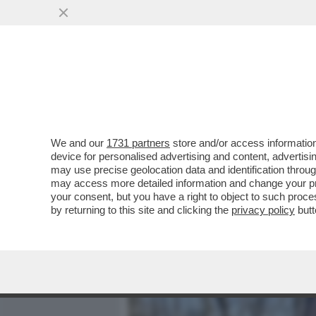
MEDIA E TV
POLITICA
We and our
1731 partners
store and/or access information
'CHI MI ATTIZZA? LA MELO
device for personalised advertising and content, advert
SEMPIO NEL BLOG DI SEDUT
may use precise geolocation data and identification throu
may access more detailed information and change your pre
VAI ALL'ARTICOLO
your consent, but you have a right to object to such proc
by returning to this site and clicking the
privacy policy
butt