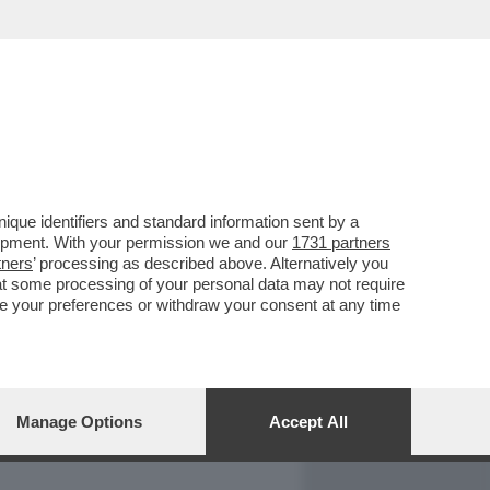
REPORT
DAGOARCHIVIO
que identifiers and standard information sent by a
lopment. With your permission we and our
1731 partners
tners
’ processing as described above. Alternatively you
at some processing of your personal data may not require
nge your preferences or withdraw your consent at any time
Manage Options
Accept All