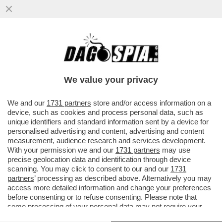
DMYTRO ZOKATSKY, IL FOTOGRAFO DEL
BATTAGLIONE AZOV CHE CHIEDE AL
MONDO DI...
We value your privacy
VAI ALL'ARTICOLO
We and our
1731 partners
store and/or access information on a
device, such as cookies and process personal data, such as
unique identifiers and standard information sent by a device for
personalised advertising and content, advertising and content
measurement, audience research and services development.
With your permission we and our
1731 partners
may use
precise geolocation data and identification through device
scanning. You may click to consent to our and our
1731
partners
’ processing as described above. Alternatively you may
access more detailed information and change your preferences
before consenting or to refuse consenting. Please note that
some processing of your personal data may not require your
consent, but you have a right to object to such processing. Your