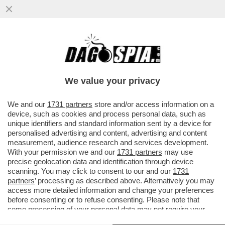
ESTRATTO DALL'AUTOBIOGRAFIA DI
OLIVIERO TOSCANI: LA REALTÀ È UN
ENIGMA. E IO NON FACCIO ...
We value your privacy
VAI ALL'ARTICOLO
We and our
1731 partners
store and/or access information on a
device, such as cookies and process personal data, such as
unique identifiers and standard information sent by a device for
personalised advertising and content, advertising and content
measurement, audience research and services development.
With your permission we and our
1731 partners
may use
precise geolocation data and identification through device
scanning. You may click to consent to our and our
1731
partners
’ processing as described above. Alternatively you may
access more detailed information and change your preferences
before consenting or to refuse consenting. Please note that
some processing of your personal data may not require your
consent, but you have a right to object to such processing. Your