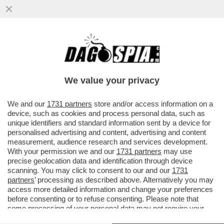
ESTRATTO DALL'AUTOBIOGRAFIA DI
OLIVIERO TOSCANI: LA REALTÀ È UN
ENIGMA. E IO NON FACCIO ...
We value your privacy
VAI ALL'ARTICOLO
We and our
1731 partners
store and/or access information on a
device, such as cookies and process personal data, such as
unique identifiers and standard information sent by a device for
personalised advertising and content, advertising and content
measurement, audience research and services development.
With your permission we and our
1731 partners
may use
precise geolocation data and identification through device
scanning. You may click to consent to our and our
1731
partners
’ processing as described above. Alternatively you may
access more detailed information and change your preferences
before consenting or to refuse consenting. Please note that
some processing of your personal data may not require your
consent, but you have a right to object to such processing. Your