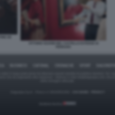
TINE DE
VITTORIO SGARBI NEL CASTELLO ESTENSE DI
FERRARA
ICA
BUSINESS
CAFONAL
CRONACHE
SPORT
DAGOREPO
tate in larga parte prese da Internet,e quindi valutate di pubblico dominio. Se i so
ranno che da segnalarlo alla redazione - indirizzo e-mail rda@dagospia.com, che 
delle immagini utilizzate.
Dagospia S.p.A. - P.iva e c.f. 06163551002 -
CHI SIAMO
-
PRIVACY
Gestione tecnica