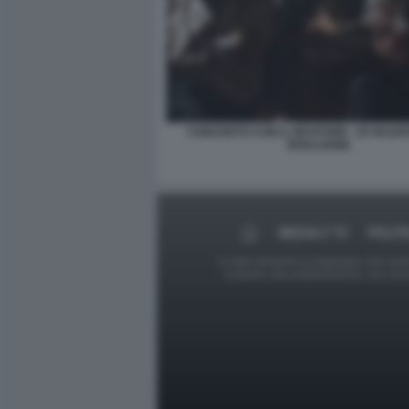
CONCERTO CON IL BEVITORE - DI VALEN
BOULOGNE
MEDIA E TV
POLIT
Le foto presenti su Dagospia.com sono s
contrario alla pubblicazione, non av