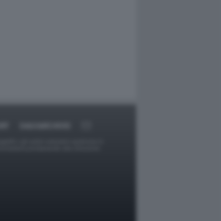
RT
DAGOARCHIVIO
ggetti o gli autori avessero qualcosa in
provvederà prontamente alla rimozione