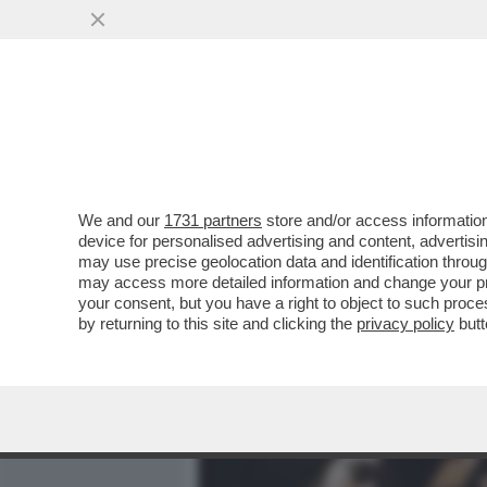
MEDIA E TV
POLITICA
We and our
1731 partners
store and/or access information
SGARBI A SOQQUADRO! I
device for personalised advertising and content, advert
CRITICO D'URTO SUL CASO 
may use precise geolocation data and identification throu
may access more detailed information and change your pre
VAI ALL'ARTICOLO
your consent, but you have a right to object to such proc
by returning to this site and clicking the
privacy policy
butt