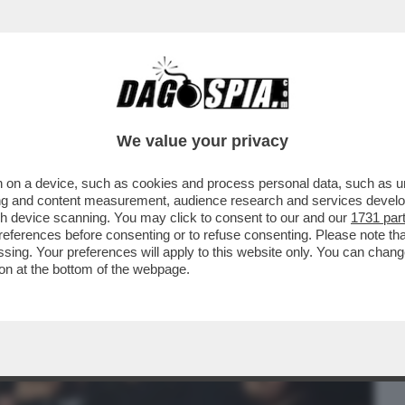
BUSINESS
CAFONAL
CRONACHE
SPORT
DAGO
We value your privacy
 on a device, such as cookies and process personal data, such as uni
L FATTO SEMBRA AVERE SMASCHERATO IL
ising and content measurement, audience research and services deve
DEL DIPINTO...
gh device scanning. You may click to consent to our and our
1731 par
ferences before consenting or to refuse consenting. Please note th
essing. Your preferences will apply to this website only. You can cha
on at the bottom of the webpage.