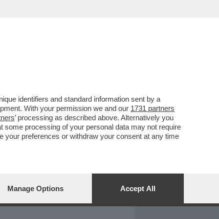
REPORT
DAGOARCHIVIO
que identifiers and standard information sent by a
lopment. With your permission we and our
1731 partners
tners
’ processing as described above. Alternatively you
at some processing of your personal data may not require
nge your preferences or withdraw your consent at any time
Manage Options
Accept All