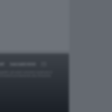
RT
DAGOARCHIVIO
ggetti o gli autori avessero qualcosa in
provvederà prontamente alla rimozione