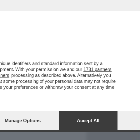
REPORT
DAGOARCHIVIO
que identifiers and standard information sent by a
lopment. With your permission we and our
1731 partners
tners
’ processing as described above. Alternatively you
at some processing of your personal data may not require
nge your preferences or withdraw your consent at any time
Manage Options
Accept All