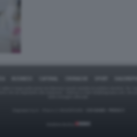
ICA
BUSINESS
CAFONAL
CRONACHE
SPORT
DAGOREPO
tate in larga parte prese da Internet,e quindi valutate di pubblico dominio. Se i so
ranno che da segnalarlo alla redazione - indirizzo e-mail rda@dagospia.com, che 
delle immagini utilizzate.
Dagospia S.p.A. - P.iva e c.f. 06163551002 -
CHI SIAMO
-
PRIVACY
Gestione tecnica