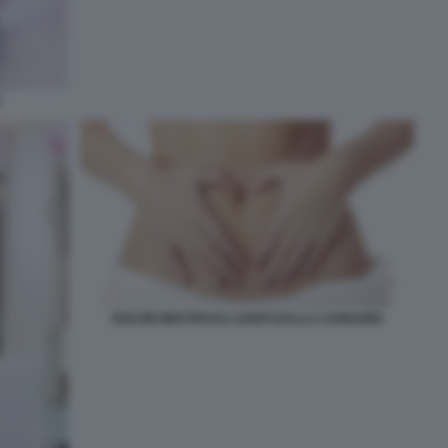
E
DOLORI MESTRUALI LENITI DALLA CANNABIS