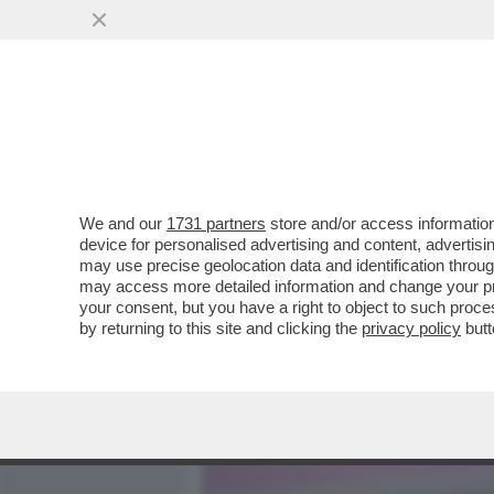
MEDIA E TV
POLITICA
We and our
1731 partners
store and/or access information
ECCO LA PROPOSTA DI LEG
device for personalised advertising and content, advert
GIORNI PER CHI SOFFRE 
may use precise geolocation data and identification throu
may access more detailed information and change your pre
VAI ALL'ARTICOLO
your consent, but you have a right to object to such proc
by returning to this site and clicking the
privacy policy
butt