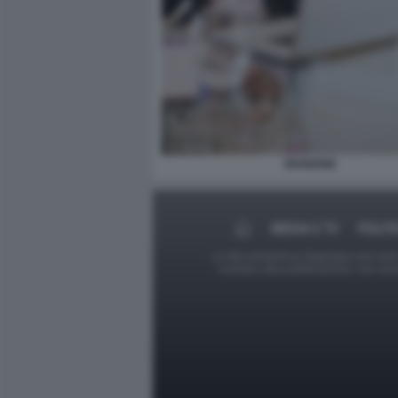
RIUNIONE
MEDIA E TV
POLIT
Le foto presenti su Dagospia.com sono s
contrario alla pubblicazione, non av