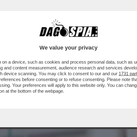
BUSINESS
CAFONAL
CRONACHE
SPORT
DAGO
We value your privacy
 on a device, such as cookies and process personal data, such as uni
GE PER IL ''CONGEDO MESTRUALE'': 3
ising and content measurement, audience research and services deve
DI DISMENORREA
gh device scanning. You may click to consent to our and our
1731 par
ferences before consenting or to refuse consenting. Please note th
essing. Your preferences will apply to this website only. You can cha
on at the bottom of the webpage.