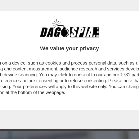
BUSINESS
CAFONAL
CRONACHE
SPORT
DAGO
We value your privacy
 on a device, such as cookies and process personal data, such as uni
GE PER IL ''CONGEDO MESTRUALE'': 3
ising and content measurement, audience research and services deve
DI DISMENORREA
gh device scanning. You may click to consent to our and our
1731 par
ferences before consenting or to refuse consenting. Please note th
essing. Your preferences will apply to this website only. You can cha
on at the bottom of the webpage.