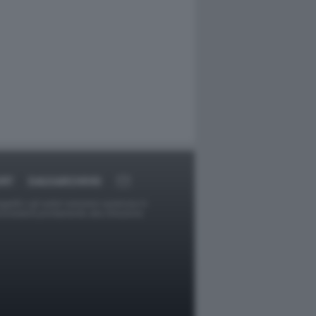
ORT
DAGOARCHIVIO
ggetti o gli autori avessero qualcosa in
provvederà prontamente alla rimozione