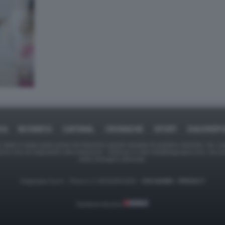
CA
BUSINESS
CAFONAL
CRONACHE
SPORT
DAGOREP
tate in larga parte prese da Internet,e quindi valutate di pubblico dominio. Se i so
ranno che da segnalarlo alla redazione - indirizzo e-mail rda@dagospia.com, che 
delle immagini utilizzate.
Dagospia S.p.A. - P.iva e c.f. 06163551002 -
CHI SIAMO
-
PRIVACY
Gestione tecnica