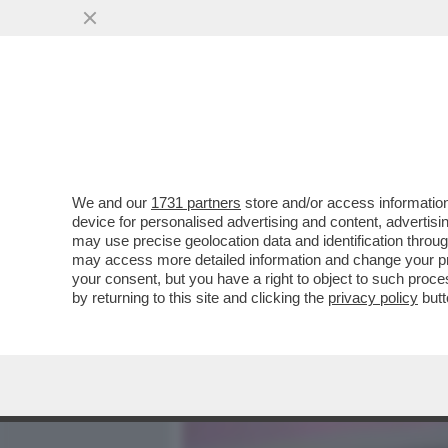
MEDIA E TV
POLITICA
We and our
1731 partners
store and/or access information
ECCO LA PROPOSTA DI LEG
device for personalised advertising and content, advert
GIORNI PER CHI SOFFRE 
may use precise geolocation data and identification throu
may access more detailed information and change your pre
VAI ALL'ARTICOLO
your consent, but you have a right to object to such proc
by returning to this site and clicking the
privacy policy
butt