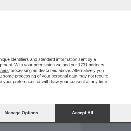
REPORT
DAGOARCHIVIO
que identifiers and standard information sent by a
lopment. With your permission we and our
1731 partners
tners
’ processing as described above. Alternatively you
at some processing of your personal data may not require
nge your preferences or withdraw your consent at any time
Manage Options
Accept All