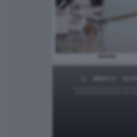
RIUNIONE
MEDIA E TV
POLITI
Le foto presenti su Dagospia.com sono s
contrario alla pubblicazione, non av