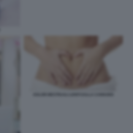
E
DOLORI MESTRUALI LENITI DALLA CANNABIS