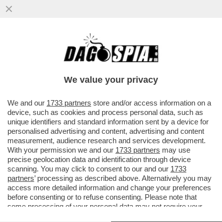
DMYTRO ZOKATSKY, IL FOTOGRAFO DEL
BATTAGLIONE AZOV CHE CHIEDE AL
MONDO DI...
We value your privacy
VAI ALL'ARTICOLO
We and our
1733 partners
store and/or access information on a
device, such as cookies and process personal data, such as
unique identifiers and standard information sent by a device for
personalised advertising and content, advertising and content
measurement, audience research and services development.
With your permission we and our
1733 partners
may use
precise geolocation data and identification through device
scanning. You may click to consent to our and our
1733
partners
’ processing as described above. Alternatively you may
access more detailed information and change your preferences
before consenting or to refuse consenting. Please note that
some processing of your personal data may not require your
consent, but you have a right to object to such processing. Your