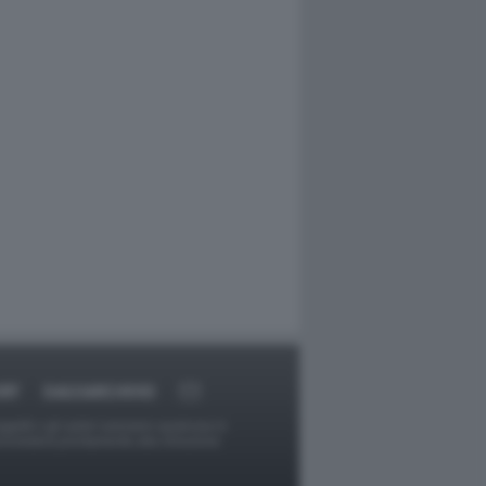
RT
DAGOARCHIVIO
ggetti o gli autori avessero qualcosa in
provvederà prontamente alla rimozione