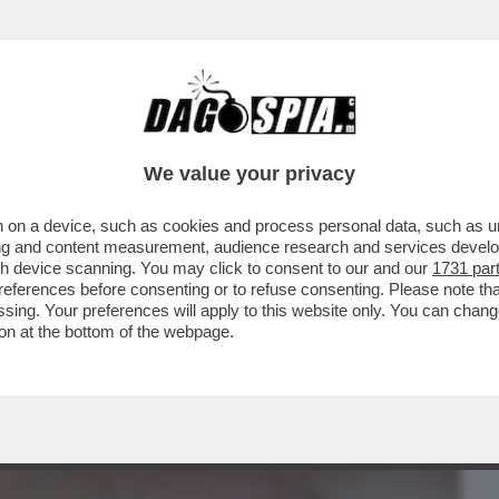
BUSINESS
CAFONAL
CRONACHE
SPORT
DAGO
We value your privacy
 on a device, such as cookies and process personal data, such as uni
 - LE PRIME 5.200 DOSI DEL VACCINO PER
ising and content measurement, audience research and services deve
..
gh device scanning. You may click to consent to our and our
1731 par
ferences before consenting or to refuse consenting. Please note th
essing. Your preferences will apply to this website only. You can cha
on at the bottom of the webpage.