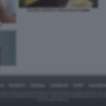
VACCINO CONTRO IL VAIOLO DELLE SCIMMIE
AY
E
ICA
BUSINESS
CAFONAL
CRONACHE
SPORT
DAGOREPO
tate in larga parte prese da Internet,e quindi valutate di pubblico dominio. Se i so
ranno che da segnalarlo alla redazione - indirizzo e-mail rda@dagospia.com, che 
delle immagini utilizzate.