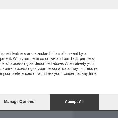
REPORT
DAGOARCHIVIO
que identifiers and standard information sent by a
lopment. With your permission we and our
1731 partners
tners
’ processing as described above. Alternatively you
at some processing of your personal data may not require
nge your preferences or withdraw your consent at any time
Manage Options
Accept All