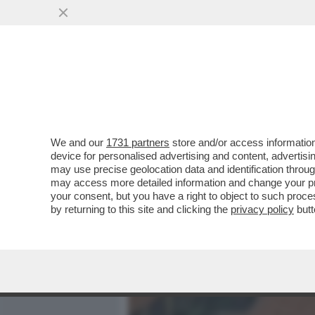
MEDIA E TV
POLITICA
We and our
1731 partners
store and/or access information
FATTI AVANTI, SE SEI OMO
device for personalised advertising and content, advert
IL VAIOLO DELLE SCIMMIE.
may use precise geolocation data and identification throu
may access more detailed information and change your pre
VAI ALL'ARTICOLO
your consent, but you have a right to object to such proc
by returning to this site and clicking the
privacy policy
butt