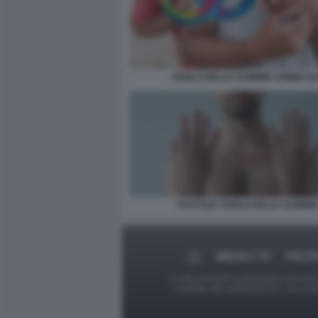
VAIOLO DELLE SCIMMIE UOMINI G
PUSTOLE VAIOLO DELLE SCIMMI
MEDIA E TV
POLIT
Le foto presenti su Dagospia.com sono s
contrario alla pubblicazione, non av