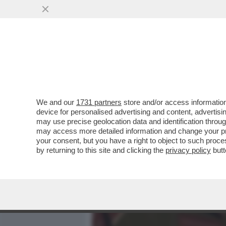
MEDIA E TV
POLITICA
We and our
1731 partners
store and/or access information
CIRINO POMICINO: PER LA
device for personalised advertising and content, advert
CORPO. SONO DA 3 MESI 
may use precise geolocation data and identification throu
may access more detailed information and change your pre
VAI ALL'ARTICOLO
your consent, but you have a right to object to such proc
by returning to this site and clicking the
privacy policy
butt