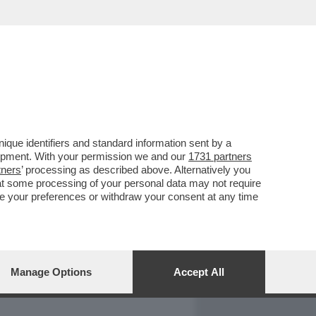
REPORT
DAGOARCHIVIO
que identifiers and standard information sent by a
lopment. With your permission we and our
1731 partners
tners
’ processing as described above. Alternatively you
at some processing of your personal data may not require
nge your preferences or withdraw your consent at any time
Manage Options
Accept All