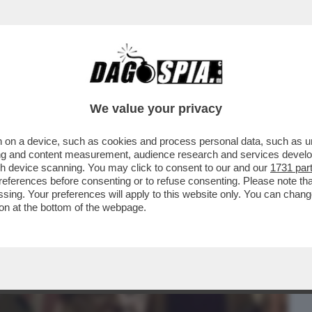
BUSINESS
CAFONAL
CRONACHE
SPORT
DAGO
We value your privacy
 on a device, such as cookies and process personal data, such as uni
 POLITICA HO TRASCURATO IL MIO
ising and content measurement, audience research and services deve
IN OSPEDALE. ME LA SONO
gh device scanning. You may click to consent to our and our
1731 par
ferences before consenting or to refuse consenting. Please note th
essing. Your preferences will apply to this website only. You can cha
on at the bottom of the webpage.