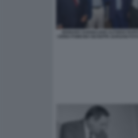
GENNARO SANGIULIANO ALFONSO RUFF
CIRINO POMICINO GIUSEPPE GARGANI FOT