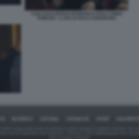
CARLO BUCCIROSSO INTERPRETA PAOLO CIRINO
POMICINO - IL DIVO DI PAOLO SORRENTINO
ICA
BUSINESS
CAFONAL
CRONACHE
SPORT
DAGOREPO
tate in larga parte prese da Internet,e quindi valutate di pubblico dominio. Se i so
ranno che da segnalarlo alla redazione - indirizzo e-mail rda@dagospia.com, che 
delle immagini utilizzate.