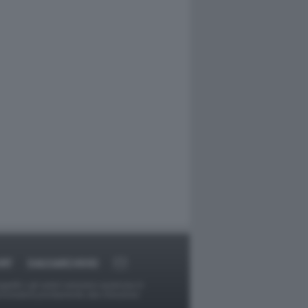
RT
DAGOARCHIVIO
ggetti o gli autori avessero qualcosa in
provvederà prontamente alla rimozione