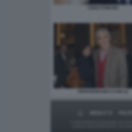
CIRINO POMICINO
PIERFERDINANDO CASINI (2)
MEDIA E TV
POLIT
Le foto presenti su Dagospia.com sono s
contrario alla pubblicazione, non av