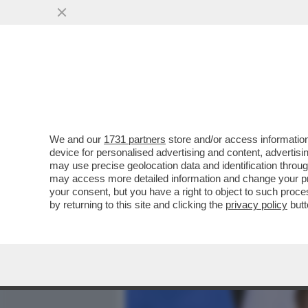
MEDIA E TV
POLITICA
We and our
1731 partners
store and/or access information
DAGOREPORT – ANCHE NEL
device for personalised advertising and content, advert
BRUTTA CORRENTE: L’EX M
may use precise geolocation data and identification throu
may access more detailed information and change your pre
VAI ALL'ARTICOLO
your consent, but you have a right to object to such proc
by returning to this site and clicking the
privacy policy
butt