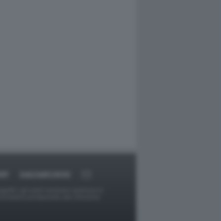
RT
DAGOARCHIVIO
ggetti o gli autori avessero qualcosa in
provvederà prontamente alla rimozione