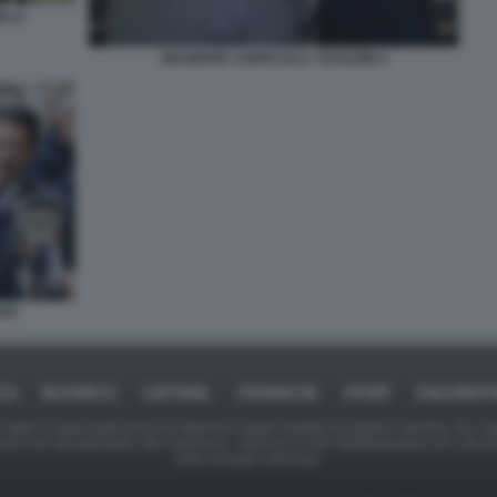
LLI
GIUSEPPE CONTE ELLY SCHLEIN 4
NTE
ICA
BUSINESS
CAFONAL
CRONACHE
SPORT
DAGOREPO
tate in larga parte prese da Internet,e quindi valutate di pubblico dominio. Se i so
ranno che da segnalarlo alla redazione - indirizzo e-mail rda@dagospia.com, che 
delle immagini utilizzate.