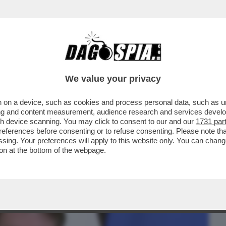
BUSINESS
CAFONAL
CRONACHE
SPORT
DAGO
We value your privacy
 on a device, such as cookies and process personal data, such as uni
 MOVIMENTO 5 STELLE TIRA UNA
ising and content measurement, audience research and services deve
INISTRO DELLO ...
gh device scanning. You may click to consent to our and our
1731 par
ferences before consenting or to refuse consenting. Please note th
essing. Your preferences will apply to this website only. You can cha
on at the bottom of the webpage.