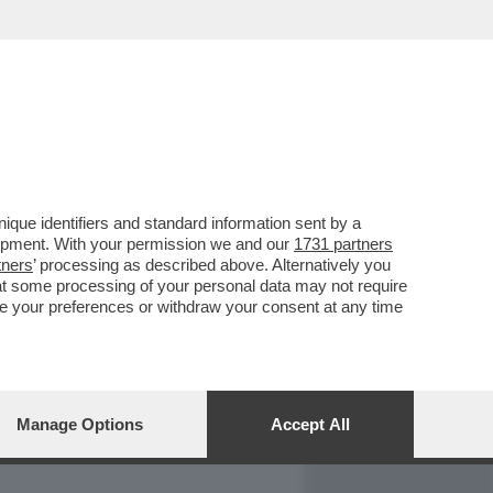
REPORT
DAGOARCHIVIO
que identifiers and standard information sent by a
lopment. With your permission we and our
1731 partners
tners
’ processing as described above. Alternatively you
at some processing of your personal data may not require
nge your preferences or withdraw your consent at any time
Manage Options
Accept All