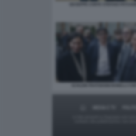
GIUSEPPE CONTE STEFANO PATUANE
SCHLEIN FRATOIANNI BONELLI CO
MEDIA E TV
POLIT
Le foto presenti su Dagospia.com sono s
contrario alla pubblicazione, non av