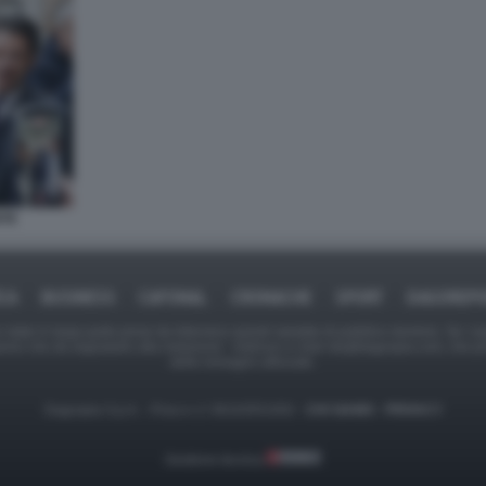
NTE
ICA
BUSINESS
CAFONAL
CRONACHE
SPORT
DAGOREPO
tate in larga parte prese da Internet,e quindi valutate di pubblico dominio. Se i so
ranno che da segnalarlo alla redazione - indirizzo e-mail rda@dagospia.com, che 
delle immagini utilizzate.
Dagospia S.p.A. - P.iva e c.f. 06163551002 -
CHI SIAMO
-
PRIVACY
Gestione tecnica