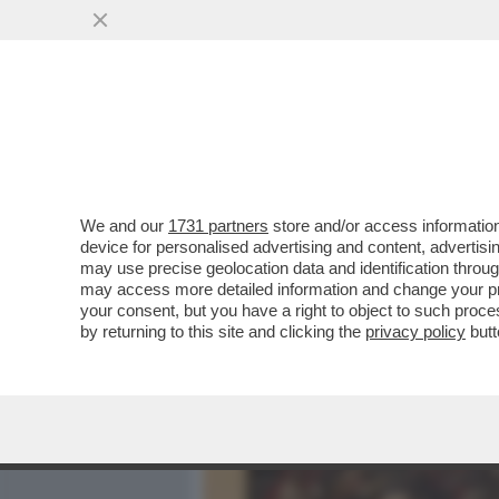
MEDIA E TV
POLITICA
We and our
1731 partners
store and/or access information
DAGOREPORT – ANCHE NEL
device for personalised advertising and content, advert
BRUTTA CORRENTE: L’EX M
may use precise geolocation data and identification throu
may access more detailed information and change your pre
VAI ALL'ARTICOLO
your consent, but you have a right to object to such proc
by returning to this site and clicking the
privacy policy
butt