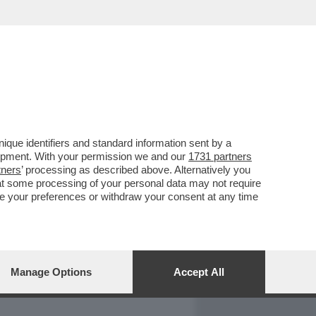
REPORT
DAGOARCHIVIO
que identifiers and standard information sent by a
lopment. With your permission we and our
1731 partners
tners
’ processing as described above. Alternatively you
at some processing of your personal data may not require
nge your preferences or withdraw your consent at any time
Manage Options
Accept All