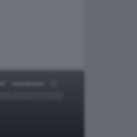
RT
DAGOARCHIVIO
ggetti o gli autori avessero qualcosa in
provvederà prontamente alla rimozione