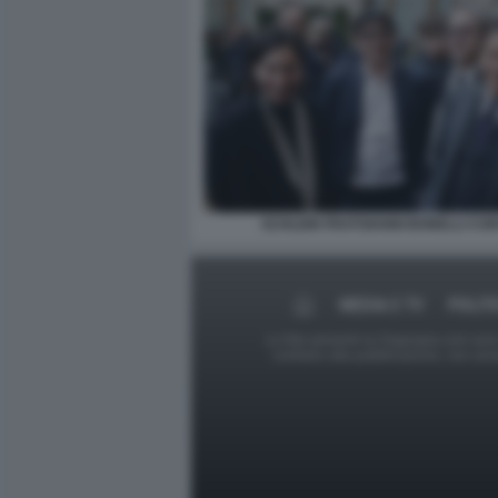
SCHLEIN FRATOIANNI BONELLI CO
MEDIA E TV
POLIT
Le foto presenti su Dagospia.com sono s
contrario alla pubblicazione, non av