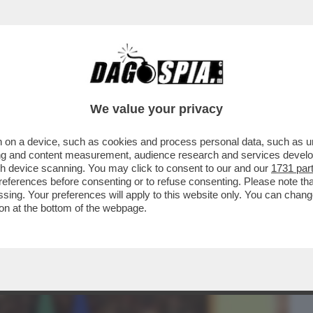
BUSINESS
CAFONAL
CRONACHE
SPORT
DAGO
We value your privacy
 on a device, such as cookies and process personal data, such as uni
 MOVIMENTO 5 STELLE TIRA UNA
ising and content measurement, audience research and services deve
INISTRO DELLO ...
gh device scanning. You may click to consent to our and our
1731 par
ferences before consenting or to refuse consenting. Please note th
essing. Your preferences will apply to this website only. You can cha
on at the bottom of the webpage.