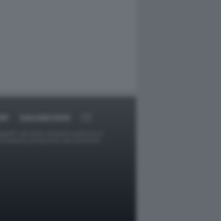
RT
DAGOARCHIVIO
ggetti o gli autori avessero qualcosa in
provvederà prontamente alla rimozione