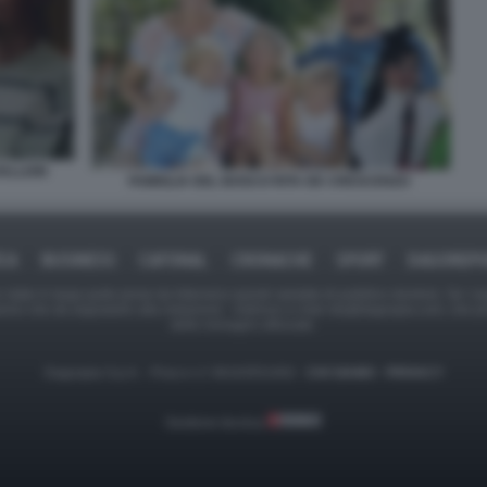
ALLION
FAMIGLIA DEL BOSCO RITA DE CRESCENZO
ICA
BUSINESS
CAFONAL
CRONACHE
SPORT
DAGOREPO
tate in larga parte prese da Internet,e quindi valutate di pubblico dominio. Se i so
ranno che da segnalarlo alla redazione - indirizzo e-mail rda@dagospia.com, che 
delle immagini utilizzate.
Dagospia S.p.A. - P.iva e c.f. 06163551002 -
CHI SIAMO
-
PRIVACY
Gestione tecnica