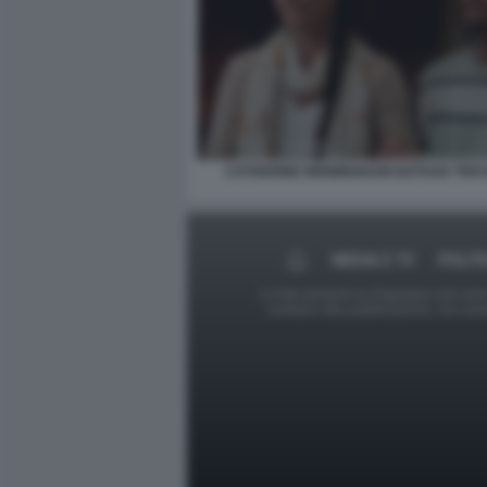
CATHERINE BIRMINGHAM NATHAN TREV
MEDIA E TV
POLIT
Le foto presenti su Dagospia.com sono s
contrario alla pubblicazione, non av