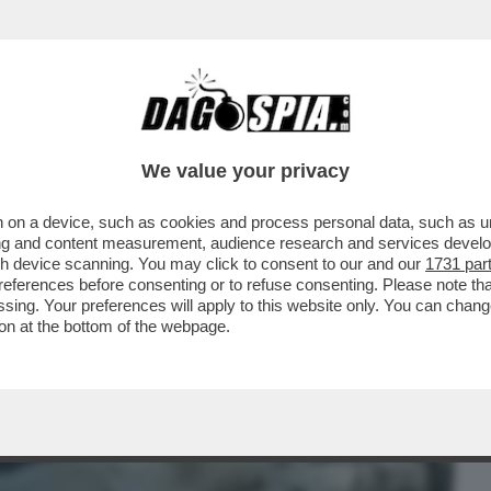
BUSINESS
CAFONAL
CRONACHE
SPORT
DAGO
We value your privacy
 on a device, such as cookies and process personal data, such as uni
AMIGLIA DEL BOSCO È RICOVERATA IN
ising and content measurement, audience research and services deve
CORSA...
gh device scanning. You may click to consent to our and our
1731 par
ferences before consenting or to refuse consenting. Please note th
essing. Your preferences will apply to this website only. You can cha
on at the bottom of the webpage.