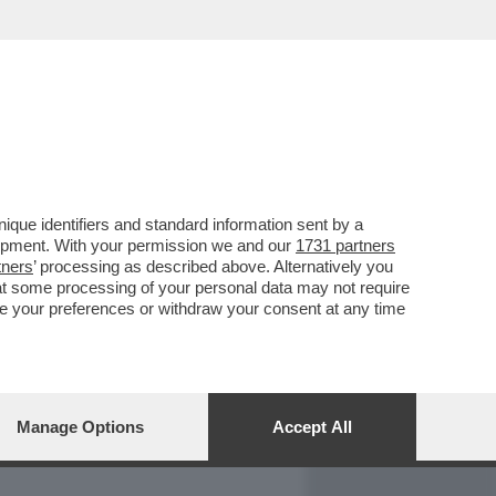
REPORT
DAGOARCHIVIO
que identifiers and standard information sent by a
lopment. With your permission we and our
1731 partners
tners
’ processing as described above. Alternatively you
at some processing of your personal data may not require
nge your preferences or withdraw your consent at any time
Manage Options
Accept All