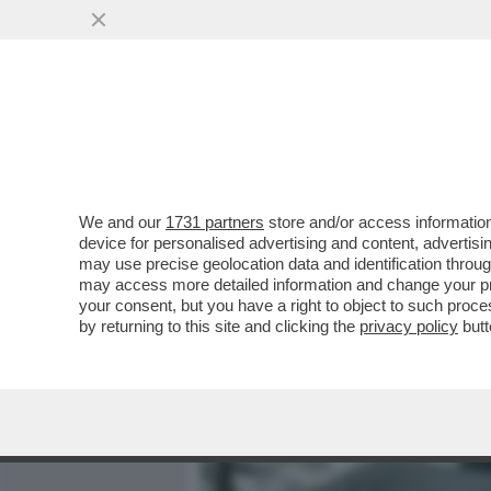
MEDIA E TV
POLITICA
We and our
1731 partners
store and/or access information
UNA DEI BAMBINI DELLA F
device for personalised advertising and content, advert
OSPEDALE DA DOMENICA S
may use precise geolocation data and identification throu
may access more detailed information and change your pre
VAI ALL'ARTICOLO
your consent, but you have a right to object to such proc
by returning to this site and clicking the
privacy policy
butt