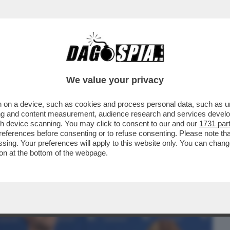
BUSINESS
CAFONAL
CRONACHE
SPORT
DAGO
We value your privacy
 on a device, such as cookies and process personal data, such as uni
ETTANO DI DARE L’OK ALLA NUOVA
ising and content measurement, audience research and services deve
N CAMBIO DI...
gh device scanning. You may click to consent to our and our
1731 par
ferences before consenting or to refuse consenting. Please note th
essing. Your preferences will apply to this website only. You can cha
on at the bottom of the webpage.