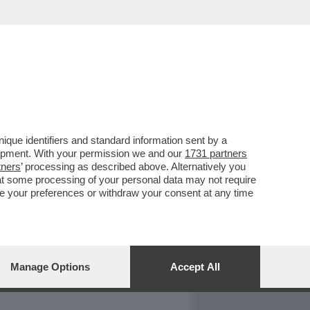
REPORT
DAGOARCHIVIO
que identifiers and standard information sent by a
lopment. With your permission we and our
1731 partners
tners
’ processing as described above. Alternatively you
at some processing of your personal data may not require
nge your preferences or withdraw your consent at any time
Manage Options
Accept All