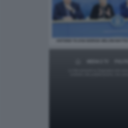
ANTONIO TAJANI GIORGIA MELONI MATTEO
MEDIA E TV
POLITI
Le foto presenti su Dagospia.com sono s
contrario alla pubblicazione, non av