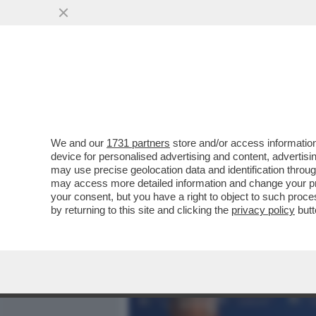
MEDIA E TV
POLITICA
We and our
1731 partners
store and/or access information
LEGA E FORZA ITALIA ACC
device for personalised advertising and content, advert
LEGGE ELETTORALE SOLO I
may use precise geolocation data and identification throu
may access more detailed information and change your pre
VAI ALL'ARTICOLO
your consent, but you have a right to object to such proc
by returning to this site and clicking the
privacy policy
butt