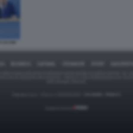
 SALVINI
CA
BUSINESS
CAFONAL
CRONACHE
SPORT
DAGOREP
tate in larga parte prese da Internet,e quindi valutate di pubblico dominio. Se i so
ranno che da segnalarlo alla redazione - indirizzo e-mail rda@dagospia.com, che 
delle immagini utilizzate.
Dagospia S.p.A. - P.iva e c.f. 06163551002 -
CHI SIAMO
-
PRIVACY
Gestione tecnica