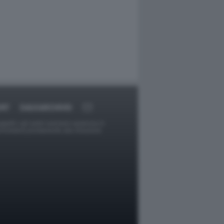
ORT
DAGOARCHIVIO
ggetti o gli autori avessero qualcosa in
provvederà prontamente alla rimozione