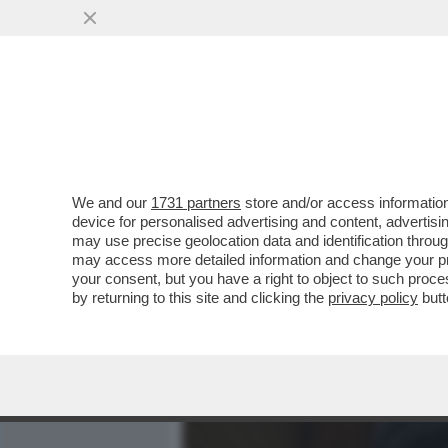
MEDIA E TV
POLITICA
We and our
1731 partners
store and/or access information
DONALD TRUMP FA IL BUL
device for personalised advertising and content, advert
MUTILATO DURANTE GLI AT
may use precise geolocation data and identification throu
may access more detailed information and change your pre
VAI ALL'ARTICOLO
your consent, but you have a right to object to such proc
by returning to this site and clicking the
privacy policy
butt