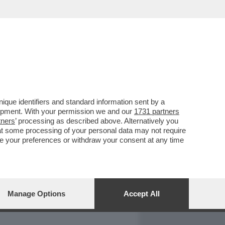
REPORT
DAGOARCHIVIO
que identifiers and standard information sent by a
lopment. With your permission we and our
1731 partners
tners
’ processing as described above. Alternatively you
at some processing of your personal data may not require
nge your preferences or withdraw your consent at any time
Manage Options
Accept All