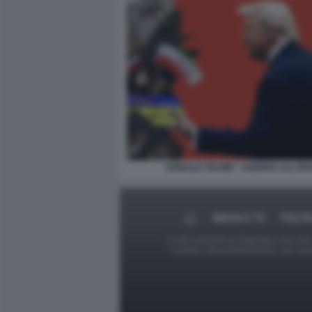
DONALD TRUMP - GUERRA ALL'IR
MEDIA E TV
POLIT
Le foto presenti su Dagospia.com sono s
contrario alla pubblicazione, non av