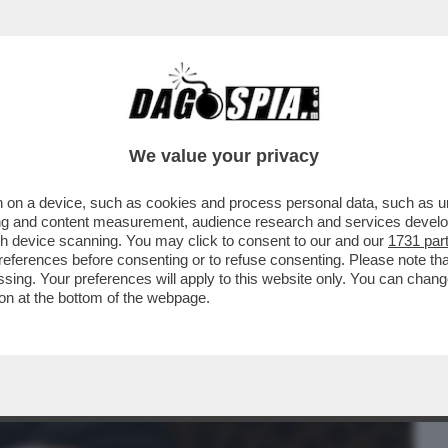
BUSINESS
CAFONAL
CRONACHE
SPORT
DAGO
We value your privacy
 on a device, such as cookies and process personal data, such as uni
LETTO CON L’AYATOLLAH IRANIANO,
ising and content measurement, audience research and services deve
TACCHI ISRAELO...
gh device scanning. You may click to consent to our and our
1731 par
ferences before consenting or to refuse consenting. Please note th
essing. Your preferences will apply to this website only. You can cha
on at the bottom of the webpage.