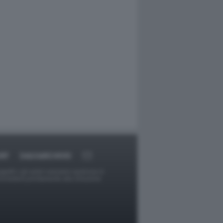
RT
DAGOARCHIVIO
ggetti o gli autori avessero qualcosa in
provvederà prontamente alla rimozione