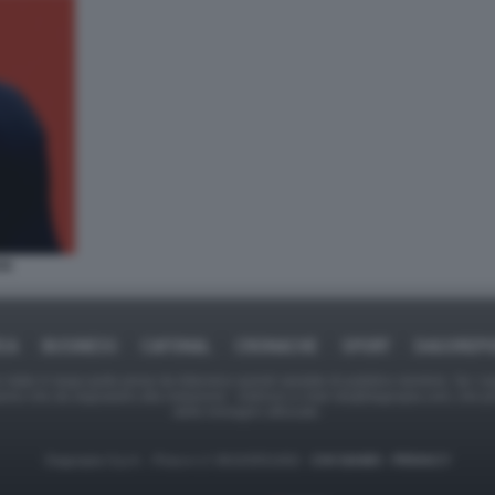
AN
ICA
BUSINESS
CAFONAL
CRONACHE
SPORT
DAGOREPO
tate in larga parte prese da Internet,e quindi valutate di pubblico dominio. Se i so
ranno che da segnalarlo alla redazione - indirizzo e-mail rda@dagospia.com, che 
delle immagini utilizzate.
Dagospia S.p.A. - P.iva e c.f. 06163551002 -
CHI SIAMO
-
PRIVACY