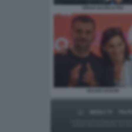
ORBAN SALVINI LE PEN
DECARO SCHLEIN
MEDIA E TV
POLIT
Le foto presenti su Dagospia.com sono s
contrario alla pubblicazione, non av