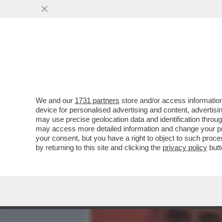
MEDIA E TV
POLITICA
We and our
1731 partners
store and/or access information
LA SITUAZIONE DEL GOV
device for personalised advertising and content, advert
NON SERIA, MA DISPERAT
may use precise geolocation data and identification throu
may access more detailed information and change your pre
VAI ALL'ARTICOLO
your consent, but you have a right to object to such proc
by returning to this site and clicking the
privacy policy
butt