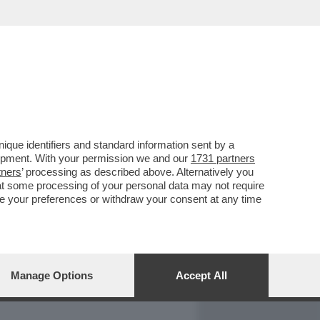
REPORT
DAGOARCHIVIO
que identifiers and standard information sent by a
lopment. With your permission we and our
1731 partners
tners
’ processing as described above. Alternatively you
at some processing of your personal data may not require
nge your preferences or withdraw your consent at any time
Manage Options
Accept All