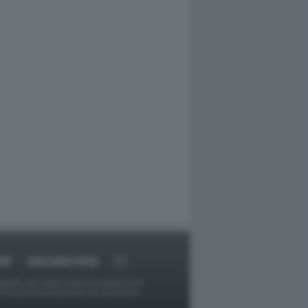
RT
DAGOARCHIVIO
ggetti o gli autori avessero qualcosa in
provvederà prontamente alla rimozione