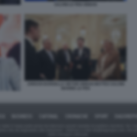
SALVINI LE PEN ORBAN
JORDAN BARDELLA VIKTOR ORBAN MATTEO SALVINI
MARINE LE PEN
ICA
BUSINESS
CAFONAL
CRONACHE
SPORT
DAGOREPO
tate in larga parte prese da Internet,e quindi valutate di pubblico dominio. Se i so
ranno che da segnalarlo alla redazione - indirizzo e-mail rda@dagospia.com, che 
delle immagini utilizzate.