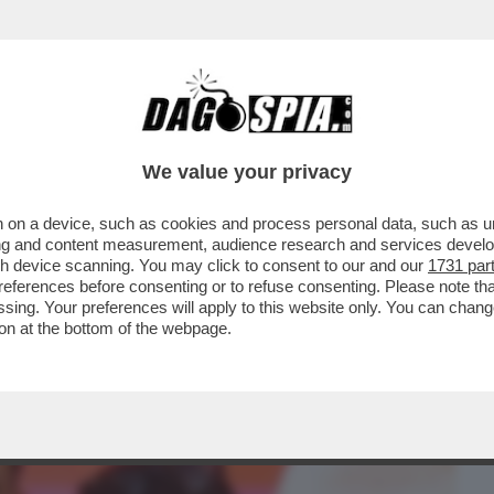
BUSINESS
CAFONAL
CRONACHE
SPORT
DAGO
We value your privacy
 on a device, such as cookies and process personal data, such as uni
ERNO MELONI È GRAVE. PROBABILMENTE
ising and content measurement, audience research and services deve
A SÌ - DAGOREPORT
gh device scanning. You may click to consent to our and our
1731 par
ferences before consenting or to refuse consenting. Please note th
essing. Your preferences will apply to this website only. You can cha
on at the bottom of the webpage.