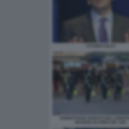
VITTORIO COLAO
DISINFETTANTE SPARATO NELL'AEROPO
INCHEON, IN COREA DEL SUD