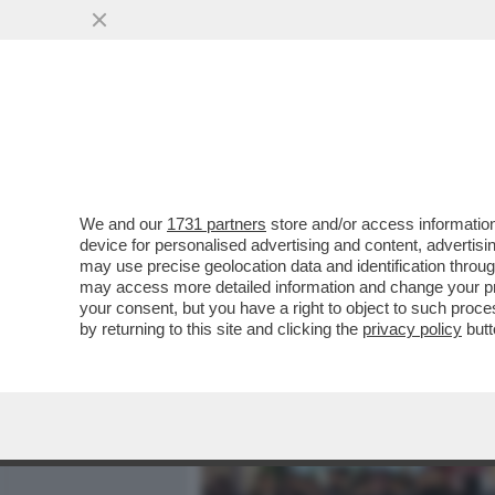
MEDIA E TV
POLITICA
We and our
1731 partners
store and/or access information
LA PRIVACY? SONO CAZZA
device for personalised advertising and content, advert
SEGUIRE IL METODO CORE
may use precise geolocation data and identification throu
may access more detailed information and change your pre
VAI ALL'ARTICOLO
your consent, but you have a right to object to such proc
by returning to this site and clicking the
privacy policy
butt