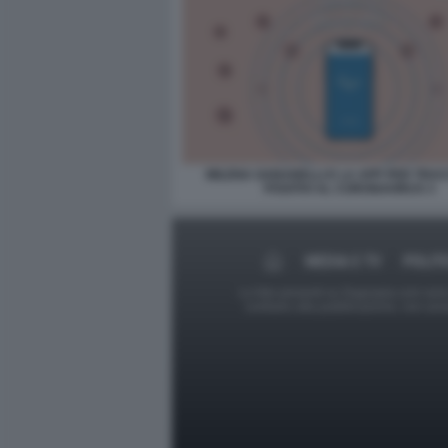
MILENA GABANELLI E LA APP PER TRAC
POSITIVI AL CORONAVIRUS 3
MEDIA E TV
POLIT
Le foto presenti su Dagospia.com sono s
contrario alla pubblicazione, non av