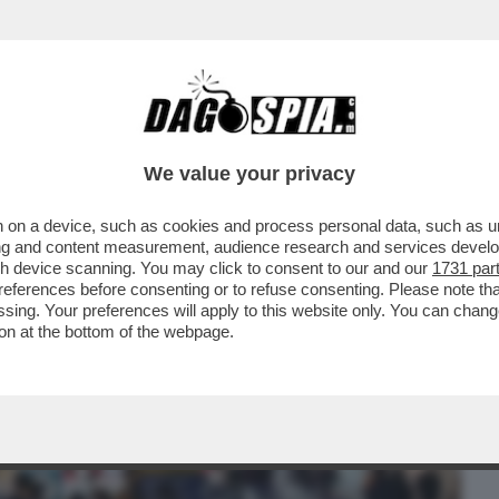
BUSINESS
CAFONAL
CRONACHE
SPORT
DAGO
We value your privacy
 on a device, such as cookies and process personal data, such as uni
TE – IL VIROLOGO REZZA: DOVREMMO
ising and content measurement, audience research and services deve
ANO - VIDEO
gh device scanning. You may click to consent to our and our
1731 par
ferences before consenting or to refuse consenting. Please note th
essing. Your preferences will apply to this website only. You can cha
on at the bottom of the webpage.