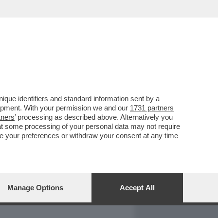
REPORT
DAGOARCHIVIO
que identifiers and standard information sent by a
lopment. With your permission we and our
1731 partners
tners
’ processing as described above. Alternatively you
at some processing of your personal data may not require
nge your preferences or withdraw your consent at any time
Manage Options
Accept All