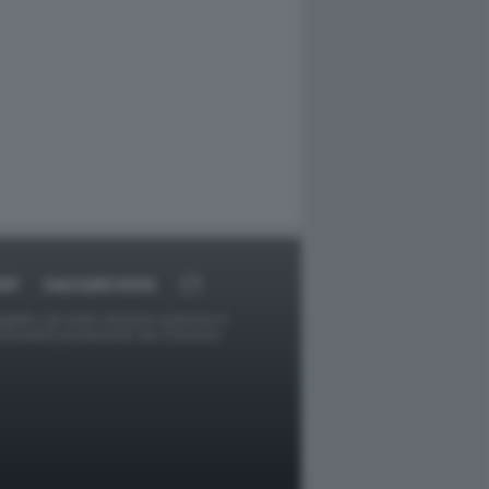
RT
DAGOARCHIVIO
ggetti o gli autori avessero qualcosa in
provvederà prontamente alla rimozione