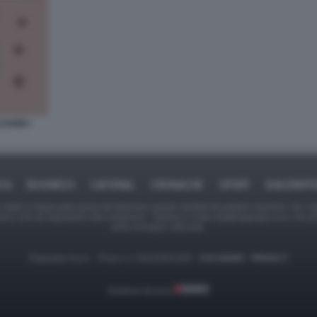
CIARE I
ICA
BUSINESS
CAFONAL
CRONACHE
SPORT
DAGOREPO
tate in larga parte prese da Internet,e quindi valutate di pubblico dominio. Se i so
ranno che da segnalarlo alla redazione - indirizzo e-mail rda@dagospia.com, che 
delle immagini utilizzate.
Dagospia S.p.A. - P.iva e c.f. 06163551002 -
CHI SIAMO
-
PRIVACY
Gestione tecnica