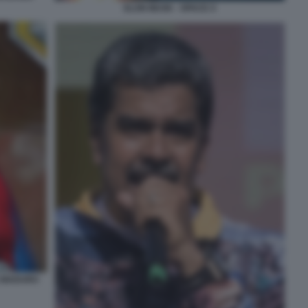
ELON MUSK - SPACE X
S MADURO