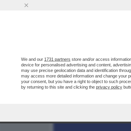
MEDIA E TV
POLITICA
We and our
1731 partners
store and/or access information
MUSK HA FINALMENTE TR
device for personalised advertising and content, advert
BULLIZZARE: NICOLAS MAD
may use precise geolocation data and identification throu
may access more detailed information and change your pre
VAI ALL'ARTICOLO
your consent, but you have a right to object to such proc
by returning to this site and clicking the
privacy policy
butt