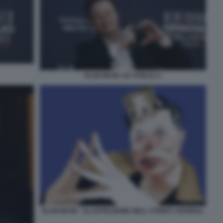
ELON MUSK AD ATREJU 2
ELON MUSK - ILLUSTRAZIONE WALL STREET JOURNAL