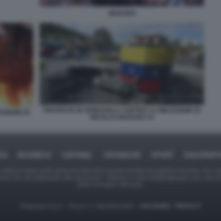
MADURO
PROTESTE IN VENEZUELA CONTRO LA RIELEZIONE DI
EZIONE DI
NICOLAS MADURO 14
CA
BUSINESS
CAFONAL
CRONACHE
SPORT
DAGOREP
tate in larga parte prese da Internet,e quindi valutate di pubblico dominio. Se i so
ranno che da segnalarlo alla redazione - indirizzo e-mail rda@dagospia.com, che 
delle immagini utilizzate.
Dagospia S.p.A. - P.iva e c.f. 06163551002 -
CHI SIAMO
-
PRIVACY