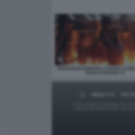
PROTESTE IN VENEZUELA CONTRO LA RIEL
NICOLAS MADURO 13
MEDIA E TV
POLITI
Le foto presenti su Dagospia.com sono s
contrario alla pubblicazione, non av