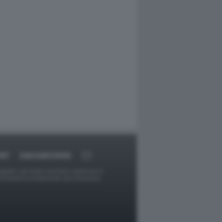
ORT
DAGOARCHIVIO
ggetti o gli autori avessero qualcosa in
provvederà prontamente alla rimozione