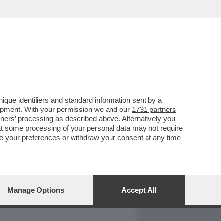
REPORT
DAGOARCHIVIO
que identifiers and standard information sent by a
lopment. With your permission we and our
1731 partners
tners
’ processing as described above. Alternatively you
at some processing of your personal data may not require
nge your preferences or withdraw your consent at any time
Manage Options
Accept All