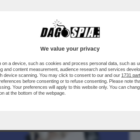
BUSINESS
CAFONAL
CRONACHE
SPORT
DAGO
We value your privacy
 on a device, such as cookies and process personal data, such as uni
OVATO IL SUO PUNCHBALL DA
ising and content measurement, audience research and services deve
URO – IL PROPRIETARIO DI ...
gh device scanning. You may click to consent to our and our
1731 par
ferences before consenting or to refuse consenting. Please note th
essing. Your preferences will apply to this website only. You can cha
on at the bottom of the webpage.