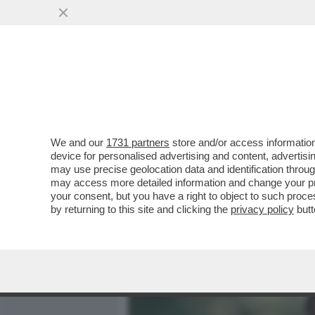
MEDIA E TV
POLITICA
We and our
1731 partners
store and/or access information
LA POLPETTA AVVELENATA
device for personalised advertising and content, advert
FIGC – GLI AVVERSARI D
may use precise geolocation data and identification throu
may access more detailed information and change your pre
VAI ALL'ARTICOLO
your consent, but you have a right to object to such proc
by returning to this site and clicking the
privacy policy
butt