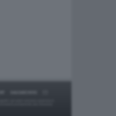
RT
DAGOARCHIVIO
ggetti o gli autori avessero qualcosa in
provvederà prontamente alla rimozione