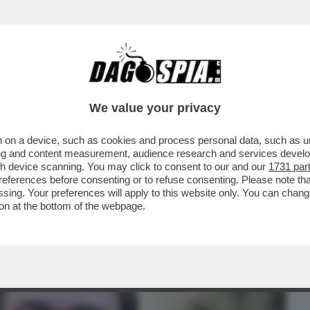
BUSINESS
CAFONAL
CRONACHE
SPORT
DAGO
We value your privacy
 on a device, such as cookies and process personal data, such as uni
 DELL’INELEGGIBILITÀ DI MALAGÒ ALLA
ising and content measurement, audience research and services deve
I MALAGO'BRIGANO PER
gh device scanning. You may click to consent to our and our
1731 par
ferences before consenting or to refuse consenting. Please note th
essing. Your preferences will apply to this website only. You can cha
on at the bottom of the webpage.