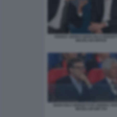
ANDREA ABODI E GIANCARLO GIORGETT
MEZZELANI GMT029
GIANCARLO GIORGETTI ED ANDREA ABO
MEZZELANI GMT 054