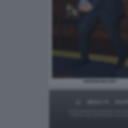
GIOVANNI MALAGO
MEDIA E TV
POLIT
Le foto presenti su Dagospia.com sono s
contrario alla pubblicazione, non av