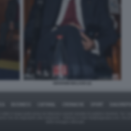
GIOVANNI MALAGO (2)
ICA
BUSINESS
CAFONAL
CRONACHE
SPORT
DAGOREPO
tate in larga parte prese da Internet,e quindi valutate di pubblico dominio. Se i so
ranno che da segnalarlo alla redazione - indirizzo e-mail rda@dagospia.com, che 
delle immagini utilizzate.