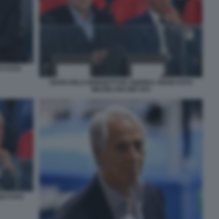
I FOTO
GIANCARLO GIORGETTI ED ANDREA ABODI FOTO
MEZZELANI GMT 053
DI FOTO