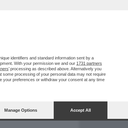
REPORT
DAGOARCHIVIO
que identifiers and standard information sent by a
lopment. With your permission we and our
1731 partners
tners
’ processing as described above. Alternatively you
at some processing of your personal data may not require
nge your preferences or withdraw your consent at any time
Manage Options
Accept All