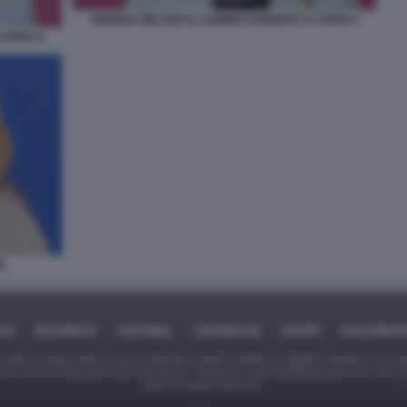
GIORGIA MELONI AL SUMMIT EUROPEO A CIPRO 3
CIPRO 4
E
ICA
BUSINESS
CAFONAL
CRONACHE
SPORT
DAGOREPO
tate in larga parte prese da Internet,e quindi valutate di pubblico dominio. Se i so
ranno che da segnalarlo alla redazione - indirizzo e-mail rda@dagospia.com, che 
delle immagini utilizzate.