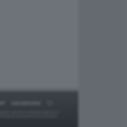
RT
DAGOARCHIVIO
ggetti o gli autori avessero qualcosa in
provvederà prontamente alla rimozione