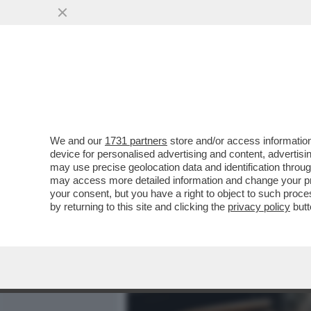
MEDIA E TV
POLITICA
We and our
1731 partners
store and/or access information
SDENG! LO SCENARIO HOR
device for personalised advertising and content, advert
BILANCIO: LA CRESCITA DEL
may use precise geolocation data and identification throu
may access more detailed information and change your pre
VAI ALL'ARTICOLO
your consent, but you have a right to object to such proc
by returning to this site and clicking the
privacy policy
butt