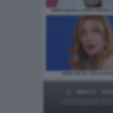
GIORGIA MELONI AL SUMMIT EUROPEO A 
GIORGIA MELONI - FOTO LAPRESS
MEDIA E TV
POLIT
Le foto presenti su Dagospia.com sono s
contrario alla pubblicazione, non av