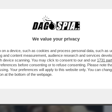
BUSINESS
CAFONAL
CRONACHE
SPORT
DAGO
We value your privacy
 on a device, such as cookies and process personal data, such as uni
ROR DELL’UFFICIO PARLAMENTARE DI
ising and content measurement, audience research and services deve
 PIL NEL ...
gh device scanning. You may click to consent to our and our
1731 par
ferences before consenting or to refuse consenting. Please note th
essing. Your preferences will apply to this website only. You can cha
on at the bottom of the webpage.