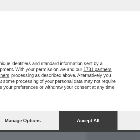
REPORT
DAGOARCHIVIO
que identifiers and standard information sent by a
lopment. With your permission we and our
1731 partners
tners
’ processing as described above. Alternatively you
at some processing of your personal data may not require
nge your preferences or withdraw your consent at any time
Manage Options
Accept All