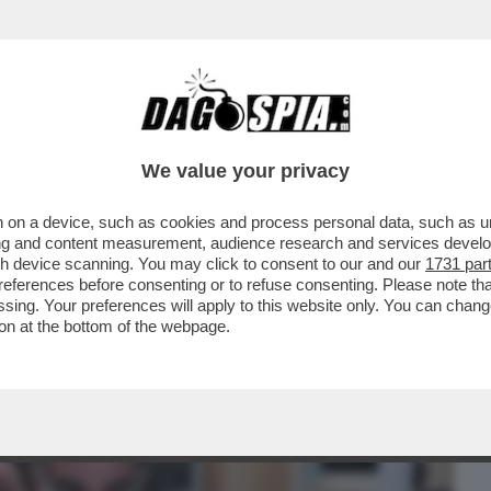
BUSINESS
CAFONAL
CRONACHE
SPORT
DAGO
We value your privacy
 on a device, such as cookies and process personal data, such as uni
I DEL NUOVO CODICE DELLA STRADA
ising and content measurement, audience research and services deve
CHEF GIORGIO BARCHIESI,
gh device scanning. You may click to consent to our and our
1731 par
ferences before consenting or to refuse consenting. Please note th
essing. Your preferences will apply to this website only. You can cha
on at the bottom of the webpage.