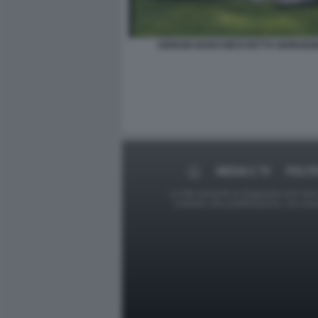
GIORGIO BARCHIESI DETTO GIORGION
MEDIA E TV
POLIT
Le foto presenti su Dagospia.com sono s
contrario alla pubblicazione, non av