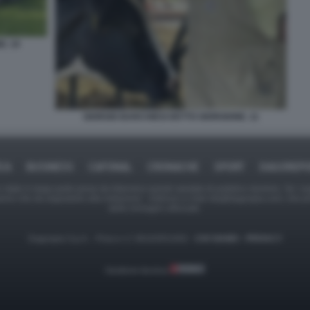
E. 10
GIORGIO BARCHIESI DETTO GIORGIONE. 11
ICA
BUSINESS
CAFONAL
CRONACHE
SPORT
DAGOREPO
tate in larga parte prese da Internet,e quindi valutate di pubblico dominio. Se i so
ranno che da segnalarlo alla redazione - indirizzo e-mail rda@dagospia.com, che 
delle immagini utilizzate.
Dagospia S.p.A. - P.iva e c.f. 06163551002 -
CHI SIAMO
-
PRIVACY
Gestione tecnica