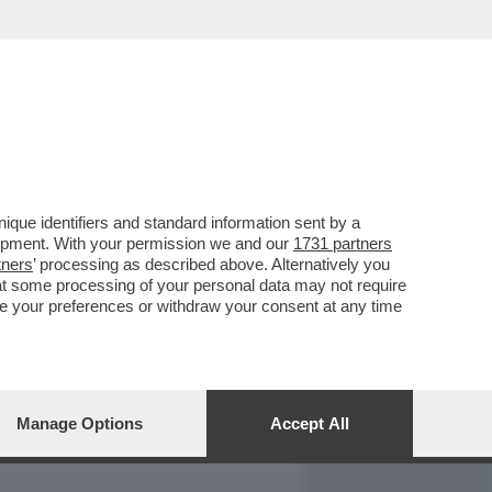
REPORT
DAGOARCHIVIO
que identifiers and standard information sent by a
lopment. With your permission we and our
1731 partners
tners
’ processing as described above. Alternatively you
at some processing of your personal data may not require
nge your preferences or withdraw your consent at any time
Manage Options
Accept All