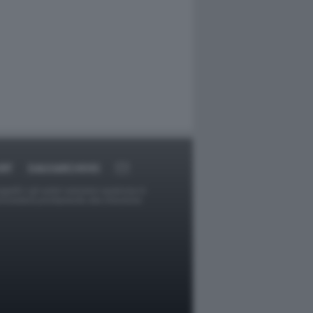
RT
DAGOARCHIVIO
ggetti o gli autori avessero qualcosa in
provvederà prontamente alla rimozione