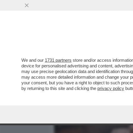
MEDIA E TV
POLITICA
We and our
1731 partners
store and/or access information
GLI EFFETTI COLLATERAL
device for personalised advertising and content, advert
VOLUTO DA SALVINI – LO 
may use precise geolocation data and identification throu
may access more detailed information and change your pre
VAI ALL'ARTICOLO
your consent, but you have a right to object to such proc
by returning to this site and clicking the
privacy policy
butt