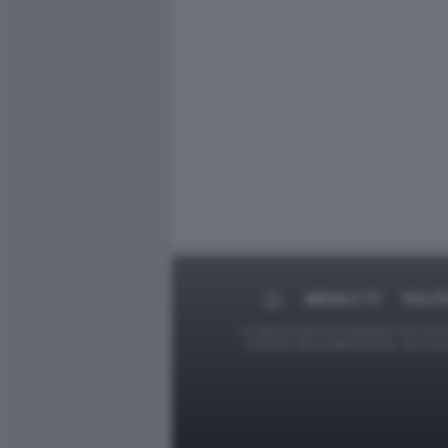
MEDIA E TV
POLIT
Le foto presenti su Dagospia.com sono s
contrario alla pubblicazione, non av