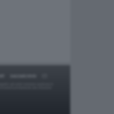
RT
DAGOARCHIVIO
ggetti o gli autori avessero qualcosa in
provvederà prontamente alla rimozione