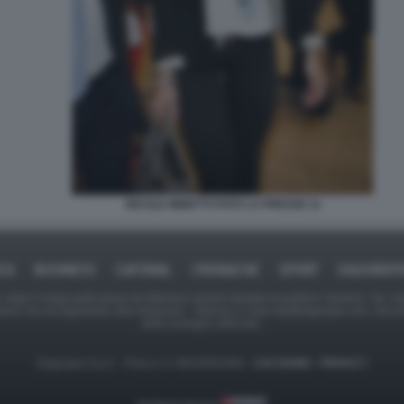
NICOLE MINETTI FOTO LA PRESSE 11
ICA
BUSINESS
CAFONAL
CRONACHE
SPORT
DAGOREPO
tate in larga parte prese da Internet,e quindi valutate di pubblico dominio. Se i so
ranno che da segnalarlo alla redazione - indirizzo e-mail rda@dagospia.com, che 
delle immagini utilizzate.
Dagospia S.p.A. - P.iva e c.f. 06163551002 -
CHI SIAMO
-
PRIVACY