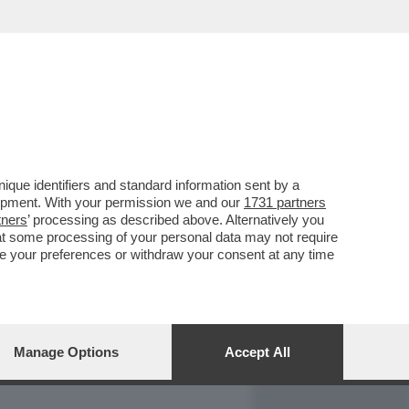
REPORT
DAGOARCHIVIO
que identifiers and standard information sent by a
lopment. With your permission we and our
1731 partners
tners
’ processing as described above. Alternatively you
at some processing of your personal data may not require
nge your preferences or withdraw your consent at any time
Manage Options
Accept All