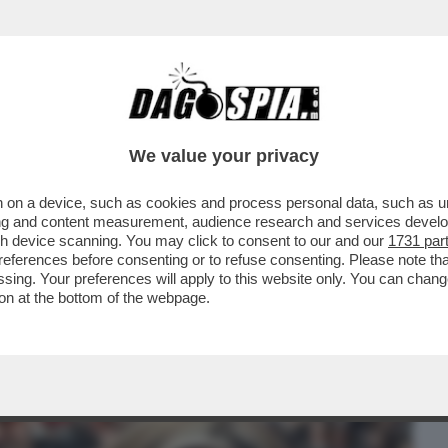
BUSINESS
CAFONAL
CRONACHE
SPORT
DAGO
We value your privacy
 on a device, such as cookies and process personal data, such as uni
TTI: L’ULTIMO REGALO DELLA ZARINA
ising and content measurement, audience research and services deve
DIO
gh device scanning. You may click to consent to our and our
1731 par
ferences before consenting or to refuse consenting. Please note th
essing. Your preferences will apply to this website only. You can cha
on at the bottom of the webpage.