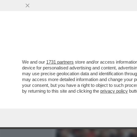
MEDIA E TV
POLITICA
We and our
1731 partners
store and/or access information
LA GRAZIA A NICOLE MINE
device for personalised advertising and content, advert
GIUSI BARTOLOZZI A NOR
may use precise geolocation data and identification throu
may access more detailed information and change your pre
VAI ALL'ARTICOLO
your consent, but you have a right to object to such proc
by returning to this site and clicking the
privacy policy
butt