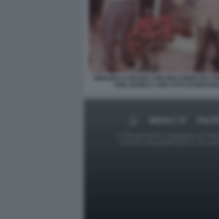
IGNAZIO LA RUSSA CON RICCARDO DE CO
1992 VICINO A UNA FOTO DI MUSSOL
MEDIA E TV
POLIT
Le foto presenti su Dagospia.com sono s
contrario alla pubblicazione, non av