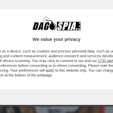
BUSINESS
CAFONAL
CRONACHE
SPORT
DAGO
We value your privacy
 on a device, such as cookies and process personal data, such as uni
UDATO PRESIDENTE DEL SENATO, EX
ising and content measurement, audience research and services deve
IFAREI OMAGGIO A..
gh device scanning. You may click to consent to our and our
1731 par
ferences before consenting or to refuse consenting. Please note th
essing. Your preferences will apply to this website only. You can cha
on at the bottom of the webpage.