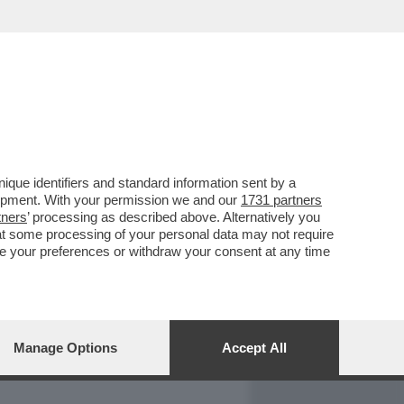
REPORT
DAGOARCHIVIO
que identifiers and standard information sent by a
lopment. With your permission we and our
1731 partners
tners
’ processing as described above. Alternatively you
at some processing of your personal data may not require
nge your preferences or withdraw your consent at any time
Manage Options
Accept All