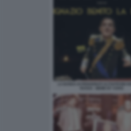
LA BANDA DI PENSIONATI ALTOATESINI IG
RUSSA - MEME BY VUKIC