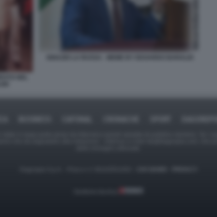
IGNAZIO LA RUSSA - MEME BY EDOARDO BARALDI
RATO NEL
INI
ICA
BUSINESS
CAFONAL
CRONACHE
SPORT
DAGOREPO
tate in larga parte prese da Internet,e quindi valutate di pubblico dominio. Se i so
ranno che da segnalarlo alla redazione - indirizzo e-mail rda@dagospia.com, che 
delle immagini utilizzate.
Dagospia S.p.A. - P.iva e c.f. 06163551002 -
CHI SIAMO
-
PRIVACY
Gestione tecnica