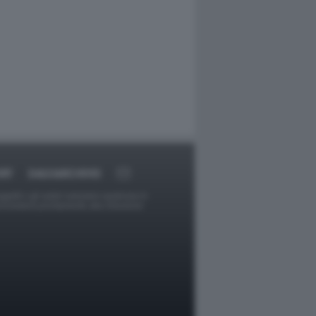
RT
DAGOARCHIVIO
ggetti o gli autori avessero qualcosa in
provvederà prontamente alla rimozione