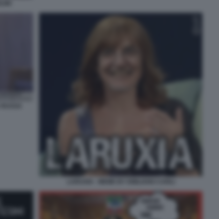
LINI
A RUSSA
LARUXIA - MEME BY EMILIANO CARLI