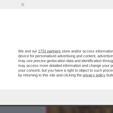
MEDIA E TV
POLITICA
We and our
1731 partners
store and/or access information
LA SPARATA DEL MAI PAL
device for personalised advertising and content, advert
MISSINO: 'IL 25 APRILE R
may use precise geolocation data and identification throu
may access more detailed information and change your pre
VAI ALL'ARTICOLO
your consent, but you have a right to object to such proc
by returning to this site and clicking the
privacy policy
butt