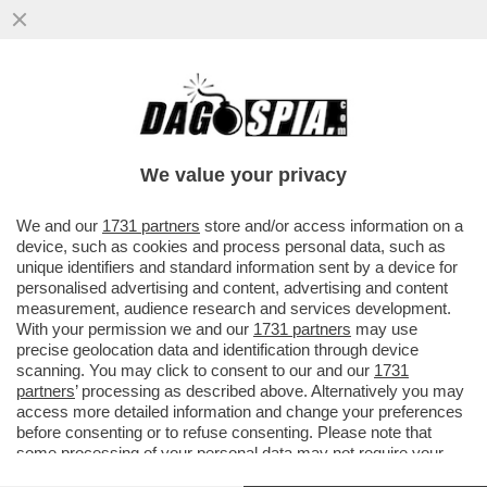
GIAMBRUNO DOVRA’ METTERE L’EGO
SOTT’OLIO: PER LUI, NIENTE RITORNO IN
CONDUZIONE!
We value your privacy
VAI ALL'ARTICOLO
We and our
1731 partners
store and/or access information on a
device, such as cookies and process personal data, such as
unique identifiers and standard information sent by a device for
personalised advertising and content, advertising and content
measurement, audience research and services development.
With your permission we and our
1731 partners
may use
precise geolocation data and identification through device
scanning. You may click to consent to our and our
1731
partners
’ processing as described above. Alternatively you may
access more detailed information and change your preferences
before consenting or to refuse consenting. Please note that
some processing of your personal data may not require your
consent, but you have a right to object to such processing. Your