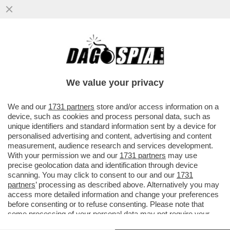
GIAMBRUNO DOVRA’ METTERE L’EGO
SOTT’OLIO: PER LUI, NIENTE RITORNO IN
CONDUZIONE!
We value your privacy
VAI ALL'ARTICOLO
We and our
1731 partners
store and/or access information on a
device, such as cookies and process personal data, such as
unique identifiers and standard information sent by a device for
personalised advertising and content, advertising and content
measurement, audience research and services development.
With your permission we and our
1731 partners
may use
precise geolocation data and identification through device
scanning. You may click to consent to our and our
1731
partners
’ processing as described above. Alternatively you may
access more detailed information and change your preferences
before consenting or to refuse consenting. Please note that
some processing of your personal data may not require your
consent, but you have a right to object to such processing. Your