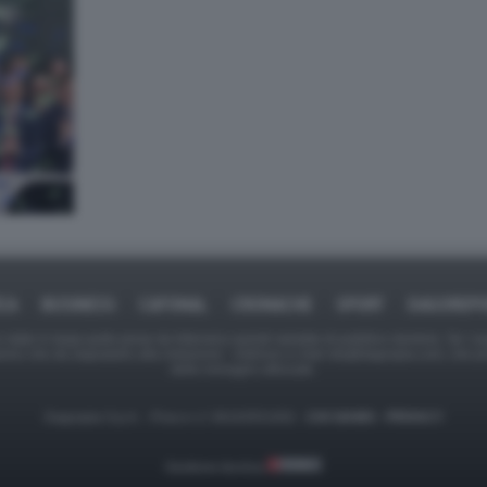
ICA
BUSINESS
CAFONAL
CRONACHE
SPORT
DAGOREPO
tate in larga parte prese da Internet,e quindi valutate di pubblico dominio. Se i so
ranno che da segnalarlo alla redazione - indirizzo e-mail rda@dagospia.com, che 
delle immagini utilizzate.
Dagospia S.p.A. - P.iva e c.f. 06163551002 -
CHI SIAMO
-
PRIVACY
Gestione tecnica