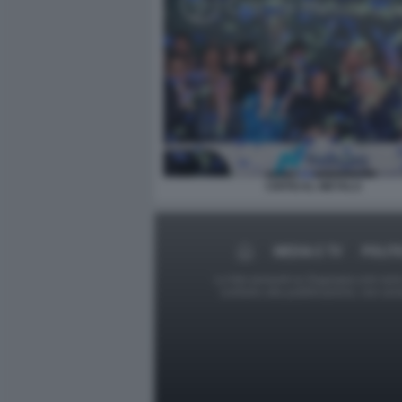
CRITICAL METALS
MEDIA E TV
POLIT
Le foto presenti su Dagospia.com sono s
contrario alla pubblicazione, non av