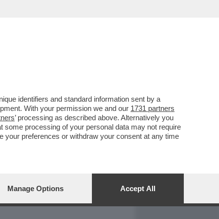
REPORT
DAGOARCHIVIO
que identifiers and standard information sent by a
lopment. With your permission we and our
1731 partners
tners
’ processing as described above. Alternatively you
at some processing of your personal data may not require
nge your preferences or withdraw your consent at any time
Manage Options
Accept All