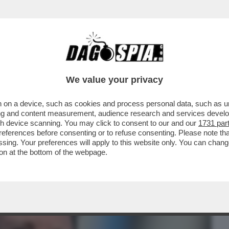
BUSINESS
CAFONAL
CRONACHE
SPORT
DAGO
We value your privacy
 on a device, such as cookies and process personal data, such as uni
I FARE GUERRA PER LA GROENLANDIA:
ising and content measurement, audience research and services deve
gh device scanning. You may click to consent to our and our
1731 par
ferences before consenting or to refuse consenting. Please note th
essing. Your preferences will apply to this website only. You can cha
on at the bottom of the webpage.