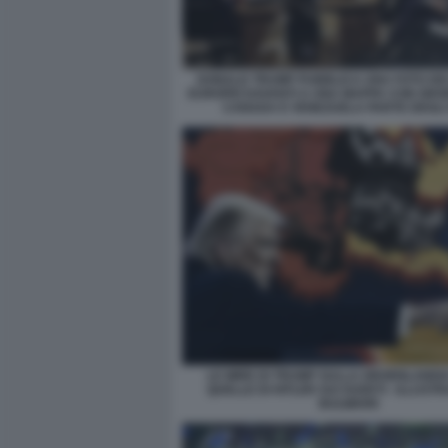
DONALD TRUMP PUBBLICA UNA FOTO DE
EUROPEI DAVANTI A UNA MAPPA CON GRO
CANADA E VENEZUELA PARTE DEGLI
LE MIRE DI TRUMP SULLA GROENLANDI
QUELLE DI HITLER SUI SUDETI - ILLUST
BULWARK