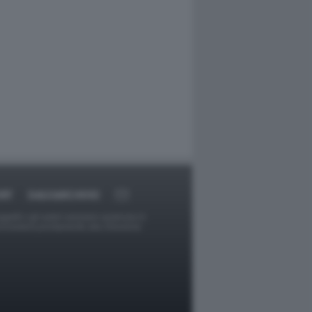
RT
DAGOARCHIVIO
ggetti o gli autori avessero qualcosa in
provvederà prontamente alla rimozione