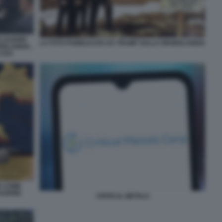
I LEADER
LA FOTO PUBBLICATA DA TRUMP SULLA GROENLANDIA
ENLANDIA,
 USA
A COME
RAZIONE
CRITICAL METALS