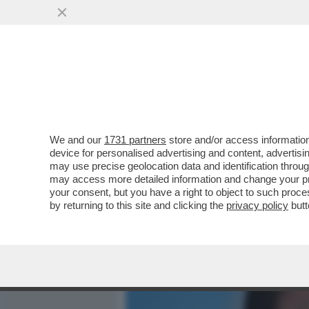
MEDIA E TV
POLITICA
We and our
1731 partners
store and/or access information
TRUMP NON HA BISOGNO D
device for personalised advertising and content, advert
SE LA STA COMPRANDO
may use precise geolocation data and identification throu
may access more detailed information and change your pre
VAI ALL'ARTICOLO
your consent, but you have a right to object to such proc
by returning to this site and clicking the
privacy policy
butt